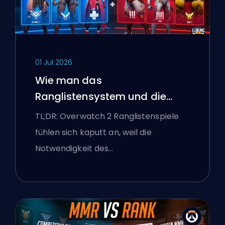
01 Jul 2026
Wie man das
Ranglistensystem und die
überlegenen Lobbys von
TL;DR: Overwatch 2 Ranglistenspiele
Overwatch 2 repariert
fühlen sich kaputt an, weil die
Notwendigkeit des…