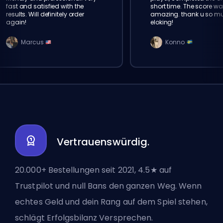
fast and satisfied with the
short time. The score wa
results. Will definitely order
amazing. thank u so m
again!
eloking!
Marcus
Konno
Vertrauenswürdig.
20.000+ Bestellungen seit 2021, 4.5★ auf
Trustpilot und null Bans den ganzen Weg. Wenn
echtes Geld und dein Rang auf dem Spiel stehen,
schlägt Erfolgsbilanz Versprechen.