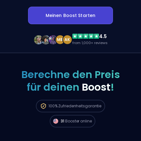
Meinen Boost Starten
4.5
MB
AK
from 1,000+ reviews
Berechne den Preis
für deinen
Boost
!
Top 500 Spieler aus
North America sind
verfügbar und können deine Bestellung
100%
Zufriedenheitsgarantie
sofort starten. 🔥
31
Booster online