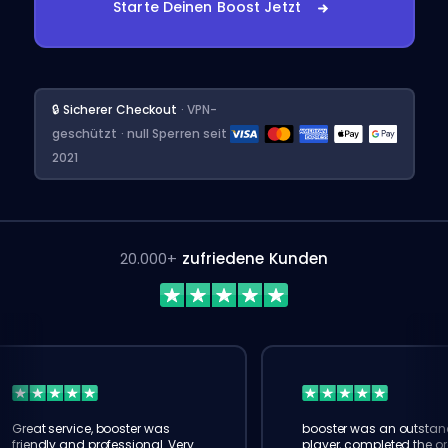
Starte Deinen Boost Jetzt
🔒 Sicherer Checkout
· VPN-
geschützt · null Sperren seit
2021
20.000+
zufriedene Kunden
Great service, booster was
booster was an outstan
friendly and professional. Very
player, completed the or