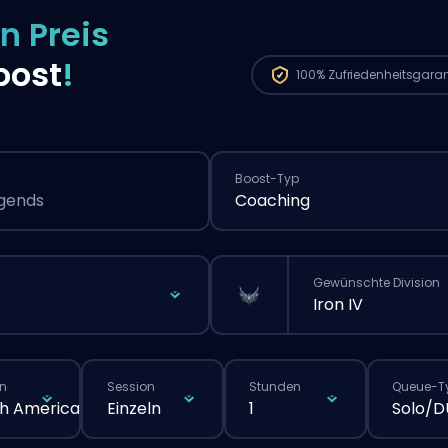
n Preis
oost
!
100%
Zufriedenheitsgaran
Boost-Typ
egends
Coaching
Gewünschte Division
Iron IV
n
Session
Stunden
Queue-T
h America
Einzeln
1
Solo/