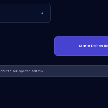
Starte Deinen Bo
chützt · null Sperren seit 2021