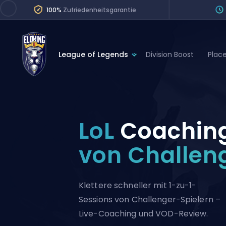
100%
Zufriedenheitsgarantie
League of Legends
Division Boost
Plac
League of Legends
League 
Marvel Rivals
SERVICES
Valorant
LoL
Coachin
Division Boos
Dota 2
Placements
von Challen
Counter-Strike
Wins
Overwatch 2
Klettere schneller mit 1-zu-1-
Coaching
Rocket League
Sessions von Challenger-Spielern –
Path of Exile 2
Teammate
Live-Coaching und VOD-Review.