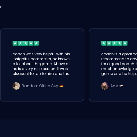
n
coach was very helpful with his
coach is a great co
insightful comments, he knows
recommend to any
a lot about the game. Above all
for a good coach. 
he is a very nice person. It was
much knowledge a
pleasant to talk to him and the
game and he helped
knowledge was passed on in a
learned more in 2 
very calm manner. I
months of solo qu
Random Office Guy
Amr
recommend