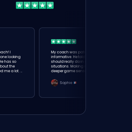
ach! I
My coach was patient and very
one looking
informative. He told me what I
He has so
should really do in different
bout the
situations. Making me have a
 me a lot. I
deeper game sense. Definitely
hours than
using Eloking again!
eue
Sophie