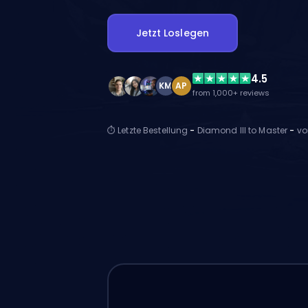
Jetzt Loslegen
4.5
KM
AP
from 1,000+ reviews
⏱ Letzte Bestellung
-
Diamond III to Master
-
vo