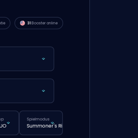
verfügbar und können deine Bestellung
sofort starten. 🔥
tie
31
Booster online
yp
Spielmodus
DUO
Summoner's Rift