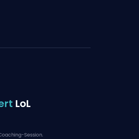
ert
LoL
Coaching-Session.