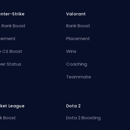
nter-Strike
Valorant
 Rank Boost
Rank Boost
cement
Placement
e CS Boost
Wins
ver Status
Coaching
Teammate
ket League
Dota 2
k Boost
Dota 2 Boosting