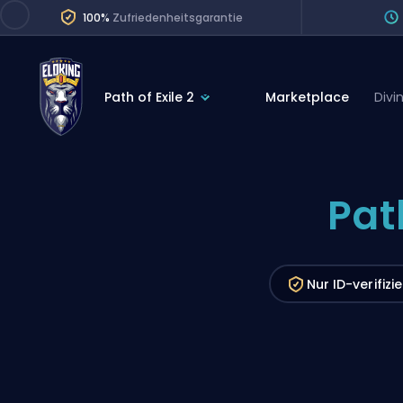
100%
Zufriedenheitsgarantie
Path of Exile 2
Marketplace
Divi
League of Legends
League 
Marvel Rivals
SERVICES
Pat
Valorant
Division Boos
Dota 2
Placements
Counter-Strike
Nur ID-verifizie
Wins
Overwatch 2
Coaching
Rocket League
Path of Exile 2
Teammate