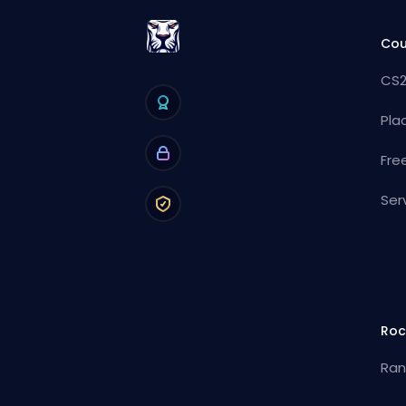
Cou
CS2
Pla
Fre
Ser
Roc
Ran