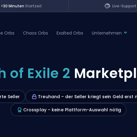
<30 Minuten
Startzeit
Live-Support
ne Orbs
Chaos Orbs
Exalted Orbs
Unternehmen
of Legends
h of Exile 2
Marketp
t
rte Seller
Treuhand – der Seller kriegt sein Geld erst 
Crossplay – keine Plattform-Auswahl nötig