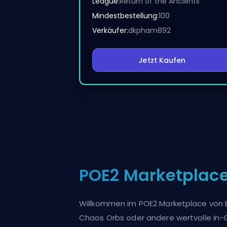
League:
Return of the Ancients
Mindestbestellung:
100
Verkäufer:
dkpham892
Jetzt Kaufen
POE2 Marketplace
Willkommen im POE2 Marketplace von Elo
Chaos Orbs oder andere wertvolle In-G