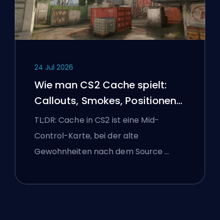
24 Jul 2026
Wie man CS2 Cache spielt:
Callouts, Smokes, Positionen
und Premier-Tipps
TL;DR: Cache in CS2 ist eine Mid-
Control-Karte, bei der alte
Gewohnheiten nach dem Source …