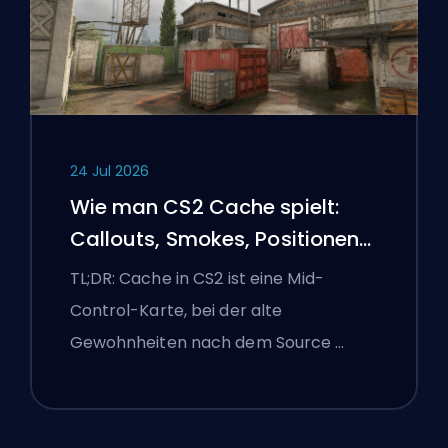
24 Jul 2026
Wie man CS2 Cache spielt:
Callouts, Smokes, Positionen
und Premier-Tipps
TL;DR: Cache in CS2 ist eine Mid-
Control-Karte, bei der alte
Gewohnheiten nach dem Source …