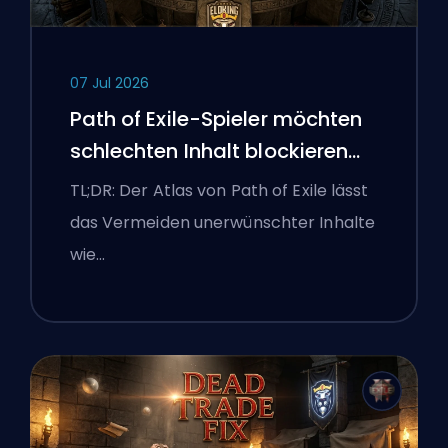
07 Jul 2026
Path of Exile-Spieler möchten
schlechten Inhalt blockieren
und die Benutzeroberfläche
TL;DR: Der Atlas von Path of Exile lässt
kämpft weiterhin gegen sie
das Vermeiden unerwünschter Inhalte
wie…