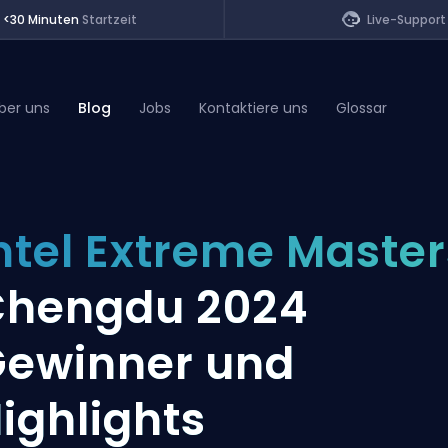
<30 Minuten
Startzeit
Live-Support
ber uns
Blog
Jobs
Kontaktiere uns
Glossar
of Legends
ntel Extreme Master
t
Chengdu 2024
ewinner und
ighlights