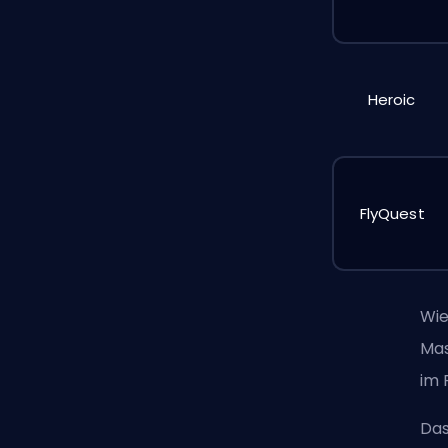
Heroic
FlyQuest
Wie
Mas
im 
Das