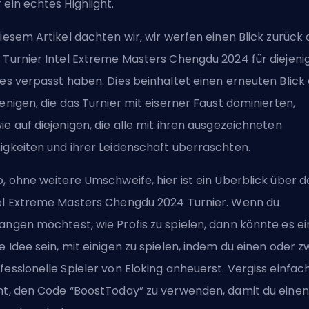
 ein echtes Highlight.
diesem Artikel dachten wir, wir werfen einen Blick zurück 
 Turnier Intel Extreme Masters Chengdu 2024 für diejeni
 es verpasst haben. Dies beinhaltet einen erneuten Blick 
jenigen, die das Turnier mit eiserner Faust dominierten,
ie auf diejenigen, die alle mit ihren ausgezeichneten
igkeiten und ihrer Leidenschaft überraschten.
o, ohne weitere Umschweife, hier ist ein Überblick über d
el Extreme Masters Chengdu 2024 Turnier. Wenn du
angen möchtest, wie Profis zu spielen, dann könnte es ei
e Idee sein, mit einigen zu spielen, indem du
einen oder z
fessionelle Spieler von Eloking anheuerst
. Vergiss einfac
ht, den Code “BoostToday” zu verwenden, damit du einen