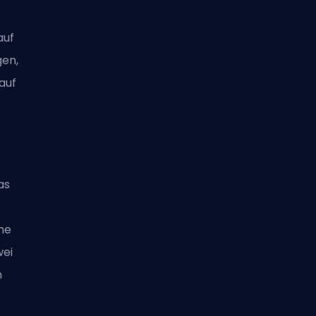
auf
gen,
auf
as
ne
wei
h