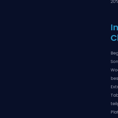
20%
I
C
Beg
Son
Woc
bes
Ext
Tab
tei
Pla