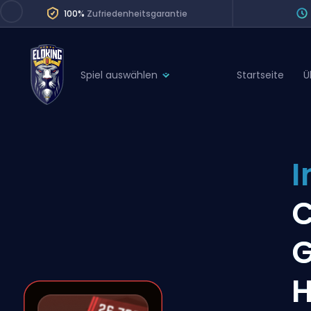
100%
Zufriedenheitsgarantie
Spiel auswählen
Startseite
Ü
League of Legends
League 
Marvel Rivals
SERVICES
Valorant
I
Division Boos
Dota 2
Placements
Counter-Strike
Wins
Overwatch 2
G
Coaching
Rocket League
H
Path of Exile 2
Teammate