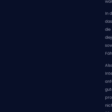
war
In 
das
die
die
sow
Fäh
Als
Int
anf
gut
pro
nic