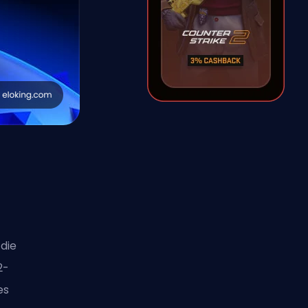
die
2-
es