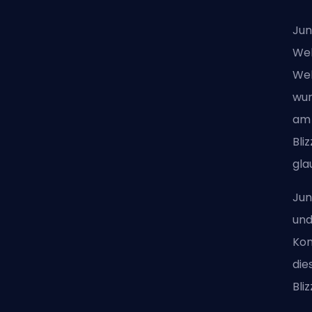
Jun
Wel
Wel
wur
am 
Bli
gla
Jun
und
Kon
die
Bli