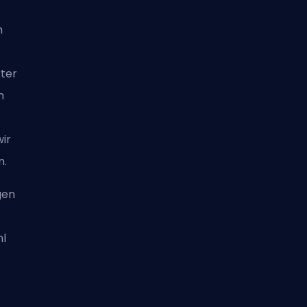
m
ter
h
wir
n.
gen
hl