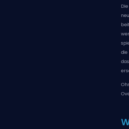
Die
neu
bei
wer
spi
die
das
ers
Ohn
Ove
W