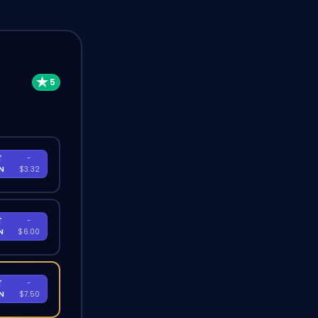
T
-
EN
$3.32
T
-
EN
$6.00
T
-
EN
$7.50