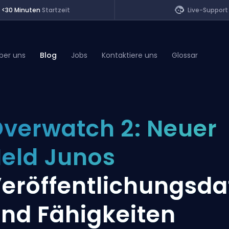
<30 Minuten
Startzeit
Live-Support
ber uns
Blog
Jobs
Kontaktiere uns
Glossar
of Legends
verwatch 2: Neuer
t
eld Junos
eröffentlichungsd
nd Fähigkeiten