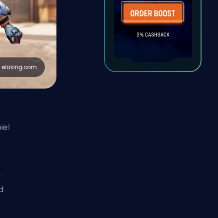
iel
n
d