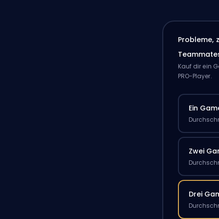
Probleme, 
Teammate
Kauf dir ein
PRO-Player.
Ein Gam
Durchschn
Zwei G
Durchschn
Drei Ga
Durchschn