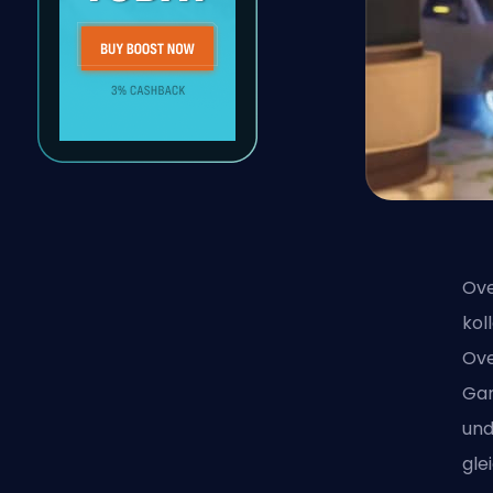
Ove
kol
Ove
Gam
und
gle