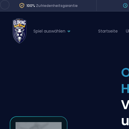
100%
Zufriedenheitsgarantie
Spiel auswählen
Startseite
Ü
League of Legends
League 
Marvel Rivals
SERVICES
Valorant
O
Division Boos
Dota 2
Placements
H
Counter-Strike
Wins
Overwatch 2
V
Coaching
Rocket League
u
Path of Exile 2
Teammate