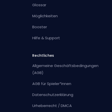
Glossar
Möglichkeiten
Booster
Hilfe & Support
Rechtliches
Allgemeine Geschäftsbedingungen
(AGB)
AGB für Spieler*innen
Datenschutzerklärung
Urheberrecht / DMCA