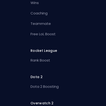
Wins
Coaching
Teammate
Free LoL Boost
Rocket League
Rank Boost
Dota 2
Dota 2 Boosting
Overwatch 2