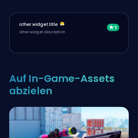
other.widget.title
other.widget.description
Auf In-Game-Assets
abzielen