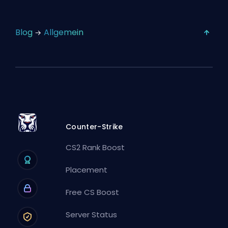
Blog
Allgemein
Counter-Strike
CS2 Rank Boost
Placement
Free CS Boost
Server Status