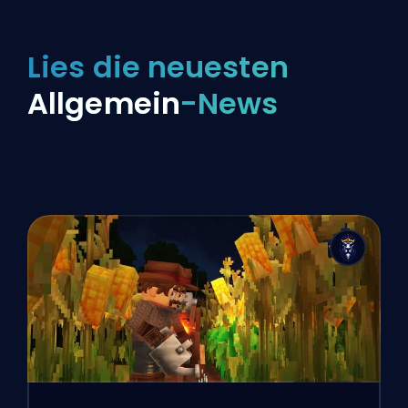
Lies die neuesten
Allgemein
-News