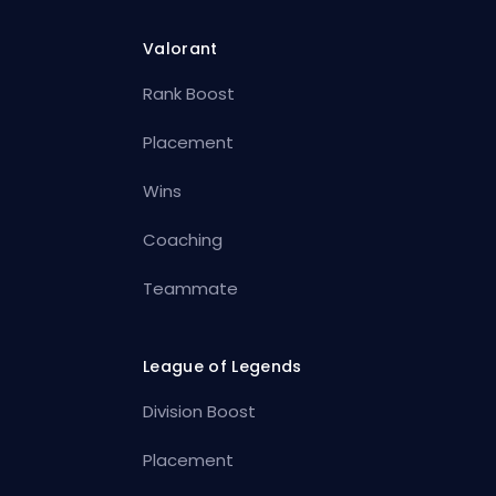
Valorant
Rank Boost
Placement
Wins
Coaching
Teammate
League of Legends
Division Boost
Placement