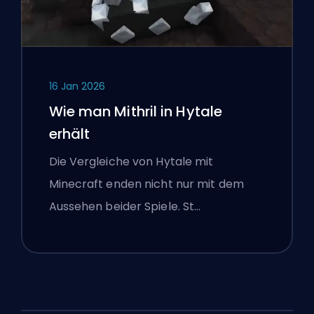
16 Jan 2026
Wie man Mithril in Hytale
erhält
Die Vergleiche von Hytale mit
Minecraft enden nicht nur mit dem
Aussehen beider Spiele. St…