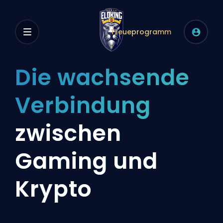
Treueprogramm
Die wachsende
Verbindung
zwischen
Gaming und
Krypto