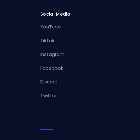
Social Media
YouTube
TikTok
Instagram
Facebook
Discord
Twitter