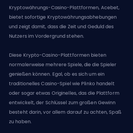
Kryptowährungs-Casino-Plattformen,
Acebet
,
bietet sofortige Kryptowährungsabhebungen
und zeigt damit, dass die Zeit und Geduld des
Nutzers im Vordergrund stehen.
Diese Krypto-Casino-Plattformen bieten
normalerweise mehrere Spiele, die die Spieler
genießen können. Egal, ob es sich um ein
traditionelles Casino-Spiel wie
Plinko
handelt
oder sogar etwas Originelles, das die Plattform
entwickelt, der Schlüssel zum großen Gewinn
besteht darin, vor allem darauf zu achten, Spaß
zu haben.