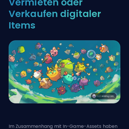
Vermieten oder
Verkaufen digitaler
Items
Im Zusammenhang mit In-Game-Assets haben