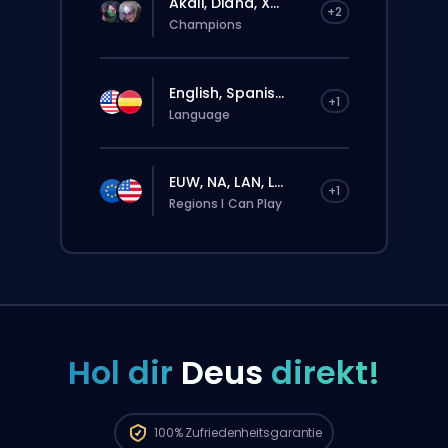
Akali, Diana, X...
+2
Champions
English, Spanis...
+1
Language
EUW, NA, LAN, L...
+1
Regions I Can Play
Hol dir
Deus
direkt!
Deine Bestellung wird automatisch
diesem Booster zugewiesen, deshalb kann
die Wartezeit länger sein als bei einer
100%
Zufriedenheitsgarantie
normalen Bestellung über die Website.