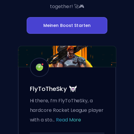
together! 🚀🎮
Meinen Boost Starten
F
FlyToTheSky
Hi there, I’m FlyToTheSky, a
hardcore Rocket League player
with a sto...
Read More