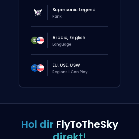
Supersonic Legend
Rank
Arabic, English
Language
EU, USE, USW
Regions I Can Play
Hol dir
FlyToTheSky
direkt!