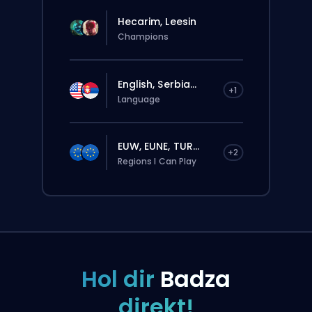
Hecarim, Leesin
Champions
English, Serbia...
+1
Language
EUW, EUNE, TUR...
+2
Regions I Can Play
Hol dir
Badza
direkt!