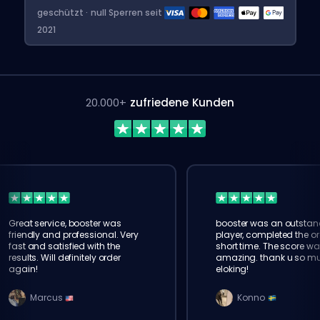
geschützt · null Sperren seit
2021
20.000+
zufriedene Kunden
Great service, booster was
booster was an outstan
friendly and professional. Very
player, completed the or
fast and satisfied with the
short time. The score wa
results. Will definitely order
amazing. thank u so m
again!
eloking!
Marcus
Konno