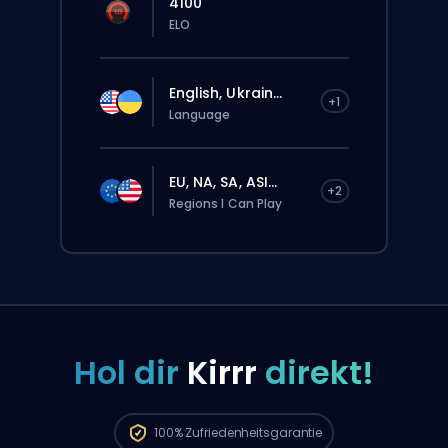
4100
ELO
English, Ukrain...
+1
Language
EU, NA, SA, ASI...
+2
Regions I Can Play
Hol dir
Kirrr
direkt!
Deine Bestellung wird automatisch
diesem Booster zugewiesen, deshalb kann
die Wartezeit länger sein als bei einer
100%
Zufriedenheitsgarantie
normalen Bestellung über die Website.