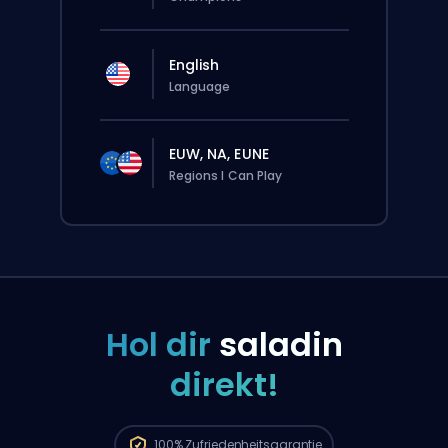
English
Language
EUW, NA, EUNE
Regions I Can Play
Hol dir
saladin
direkt!
Deine Bestellung wird automatisch
diesem Booster zugewiesen, deshalb kann
die Wartezeit länger sein als bei einer
100%
Zufriedenheitsgarantie