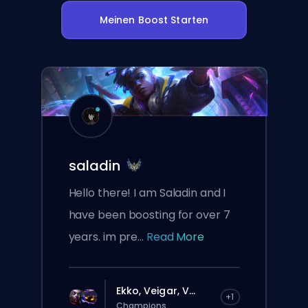
Meinen Boost Starten
saladin
Hello there! I am Saladin and I
have been boosting for over 7
years. im pre...
Read More
Ekko, Veigar, V...
+1
Champions