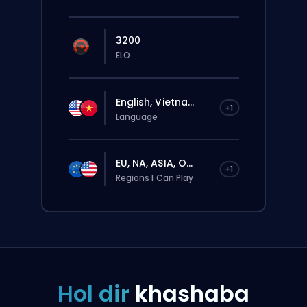
3200
ELO
English, Vietna...
+1
Language
EU, NA, ASIA, O...
+1
Regions I Can Play
Hol dir
khashaba