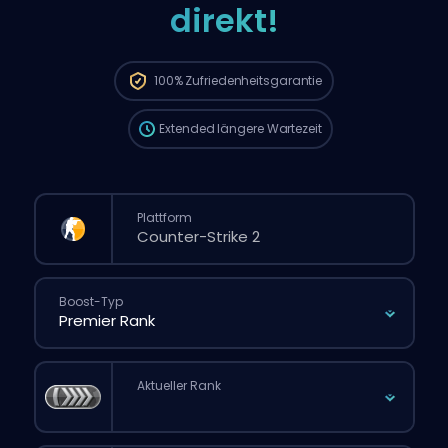
direkt!
Deine Bestellung wird automatisch
diesem Booster zugewiesen, deshalb kann
die Wartezeit länger sein als bei einer
100%
Zufriedenheitsgarantie
normalen Bestellung über die Website.
Extended
längere Wartezeit
Plattform
Boost-Typ
Aktueller Rank