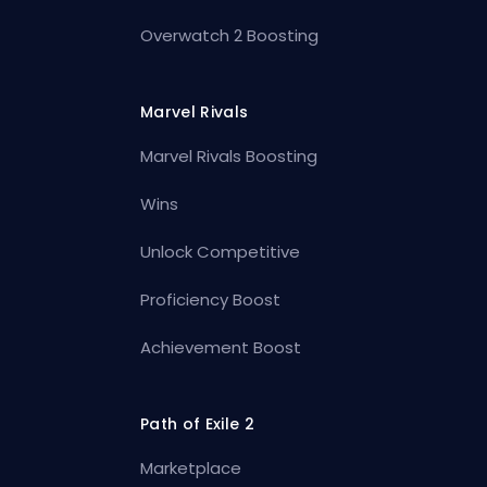
Overwatch 2 Boosting
Marvel Rivals
Marvel Rivals Boosting
Wins
Unlock Competitive
Proficiency Boost
Achievement Boost
Path of Exile 2
Marketplace