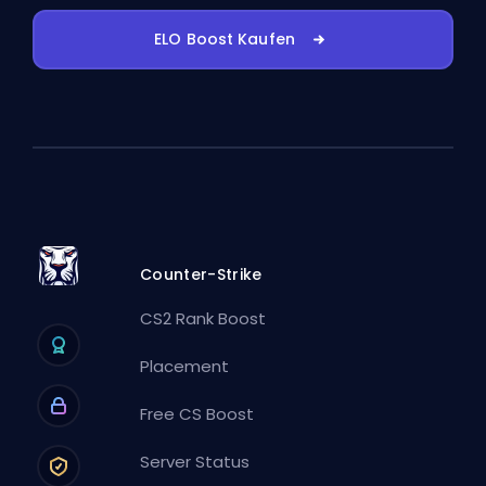
ELO Boost Kaufen
Counter-Strike
CS2 Rank Boost
Placement
Free CS Boost
Server Status