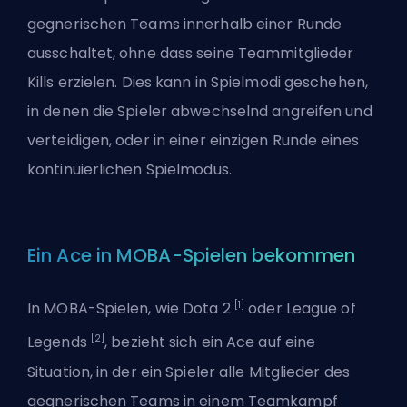
gegnerischen Teams innerhalb einer Runde
ausschaltet, ohne dass seine Teammitglieder
Kills erzielen. Dies kann in Spielmodi geschehen,
in denen die Spieler abwechselnd angreifen und
verteidigen, oder in einer einzigen Runde eines
kontinuierlichen Spielmodus.
Ein Ace in MOBA-Spielen bekommen
[1]
In MOBA-Spielen, wie Dota 2
oder League of
[2]
Legends
, bezieht sich ein Ace auf eine
Situation, in der ein Spieler alle Mitglieder des
gegnerischen Teams in einem Teamkampf