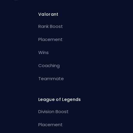
Valorant
Rank Boost
Placement
Wins
Coaching
Teammate
League of Legends
Division Boost
Placement