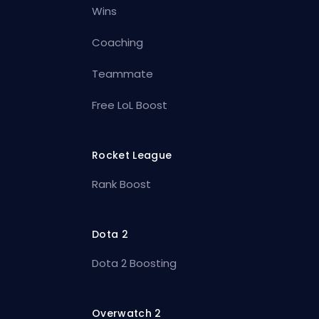
Wins
Coaching
Teammate
Free LoL Boost
Rocket League
Rank Boost
Dota 2
Dota 2 Boosting
Overwatch 2