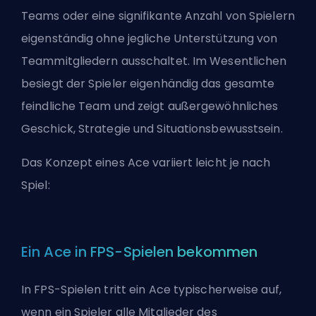
Teams oder eine signifikante Anzahl von Spielern
eigenständig ohne jegliche Unterstützung von
Teammitgliedern ausschaltet. Im Wesentlichen
besiegt der Spieler eigenhändig das gesamte
feindliche Team und zeigt außergewöhnliches
Geschick, Strategie und Situationsbewusstsein.
Das Konzept eines Ace variiert leicht je nach
Spiel:
Ein Ace in FPS-Spielen bekommen
In FPS-Spielen tritt ein Ace typischerweise auf,
wenn ein Spieler alle Mitglieder des