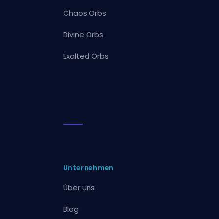
Chaos Orbs
Divine Orbs
Exalted Orbs
Unternehmen
Über uns
Blog