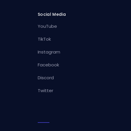
Social Media
YouTube
TikTok
Instagram
Facebook
Discord
Twitter