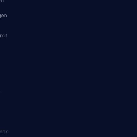
en
gen
 mit
m
nnen