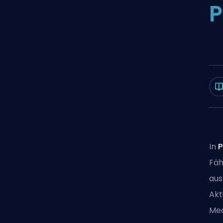
P
In
P
Fäh
aus
Akt
Mec