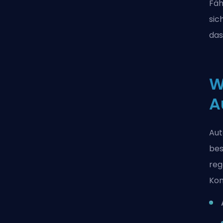
Fäh
sic
das
W
A
Aut
bes
reg
Kon