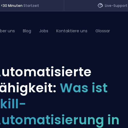
<30 Minuten
Startzeit
Live-Support
ber uns
Blog
Jobs
Kontaktiere uns
Glossar
of Legends
utomatisierte
t
ähigkeit:
Was ist
kill-
utomatisierung in