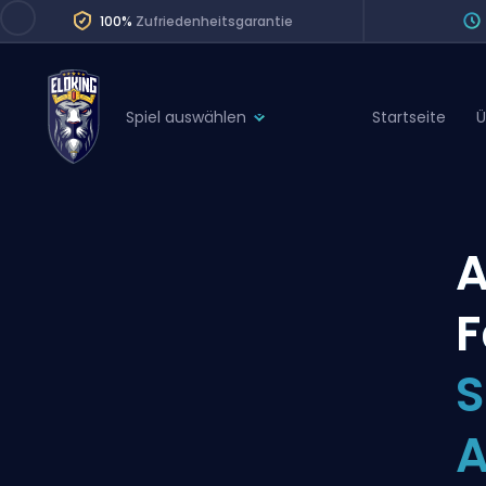
100%
Zufriedenheitsgarantie
Spiel auswählen
Startseite
Ü
League of Legends
League 
Marvel Rivals
SERVICES
Valorant
A
Division Boos
Dota 2
Placements
F
Counter-Strike
Wins
Overwatch 2
S
Coaching
Rocket League
A
Path of Exile 2
Teammate