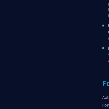
F
Aut
kom