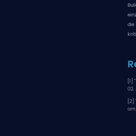
Bui
ein
die
kri
R
[1] "
02.
[2] 
am 