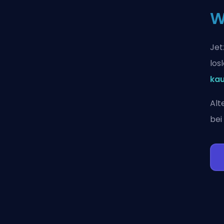
W
Jet
los
ka
Alt
bei