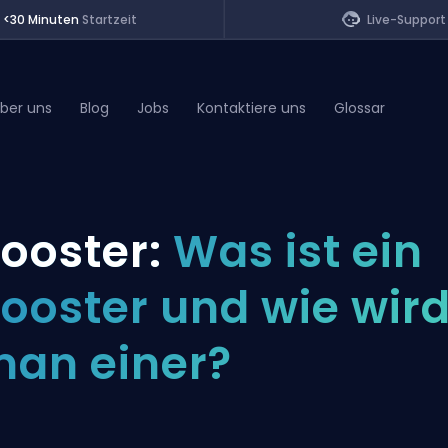
<30 Minuten
Startzeit
Live-Support
ber uns
Blog
Jobs
Kontaktiere uns
Glossar
of Legends
ooster:
Was ist ein
t
ooster und wie wir
an einer?