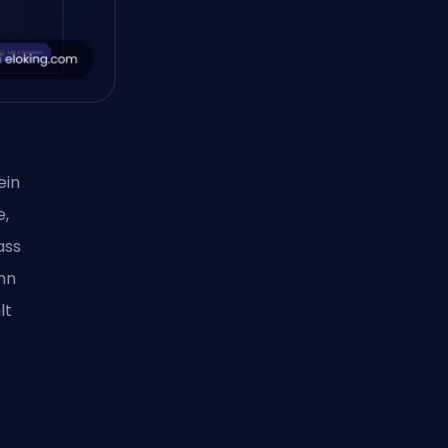
ein
e,
ass
nn
lt