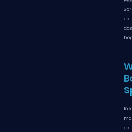
Scr
ein
das
beg
W
B
S
In 
man
ein