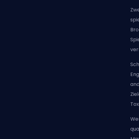
Zwe
spi
Bro
Spi
ver
Sch
Eng
an
Zie
Tox
Wen
qua
Mau