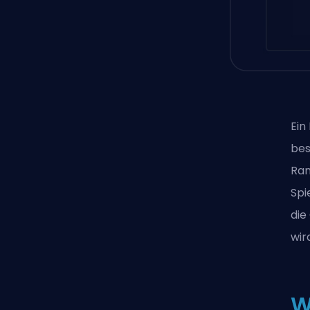
Ein
bes
Ran
Spi
die
wir
W