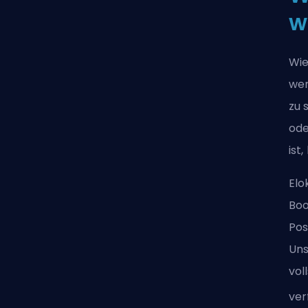
w
Wie
wer
zu 
ode
ist
Elo
Boo
Pos
Uns
vol
ver