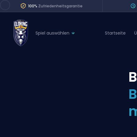
100%
Zufriedenheitsgarantie
Spiel auswählen
Startseite
Ü
League of Legends
League 
Marvel Rivals
SERVICES
Valorant
B
Division Boos
Dota 2
Placements
B
Counter-Strike
Wins
Overwatch 2
m
Coaching
Rocket League
Path of Exile 2
Teammate