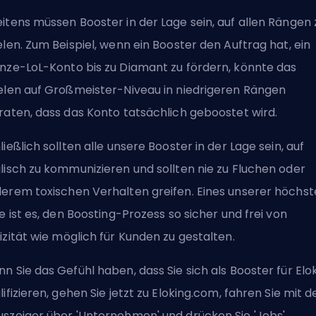
itens müssen Booster in der Lage sein, auf allen Rängen 
elen. Zum Beispiel, wenn ein Booster den Auftrag hat, ein
nze-LoL-Konto bis zu Diamant zu fördern, könnte das
elen auf Großmeister-Niveau in niedrigeren Rängen
raten, dass das Konto tatsächlich geboostet wird.
ließlich sollten alle unsere Booster in der Lage sein, auf
lisch zu kommunizieren und sollten nie zu Fluchen oder
derem
toxischen Verhalten
greifen. Eines unserer höchs
le ist es, den Boosting-Prozess so sicher und
frei von
izität
wie möglich für Kunden zu gestalten.
n Sie das Gefühl haben, dass Sie sich als Booster für Elo
lifizieren, gehen Sie jetzt zu Eloking.com, fahren Sie mit 
szeiger über 'Unternehmen' und drücken Sie 'Jobs'.