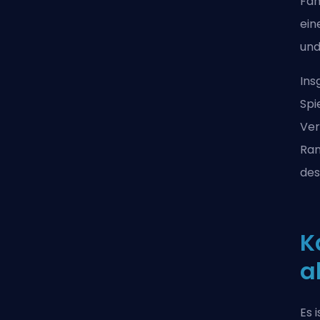
Fäh
ein
und
Ins
Spi
Ver
Ran
des
K
a
Es 