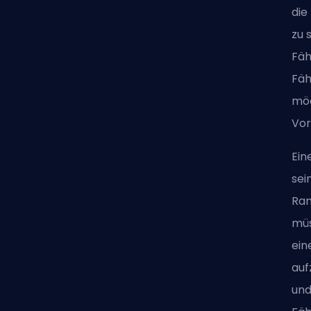
die
zu 
Fäh
Fäh
möc
Vor
Ein
sei
Ran
müs
ein
auf
und