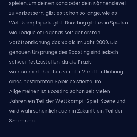
spielen, um deinen Rang oder dein Könnenslevel
zu verbessern, gibt es schon so lange, wie es
Wettkampfspiele gibt. Boosting gibt es in Spielen
wie League of Legends seit der ersten
Veröffentlichung des Spiels im Jahr 2009. Die
genauen Ursprünge des Boosting sind jedoch
schwer festzustellen, da die Praxis
wahrscheinlich schon vor der Veröffentlichung
eines bestimmten Spiels existierte. Im
Allgemeinen ist Boosting schon seit vielen
Jahren ein Teil der Wettkampf-Spiel-Szene und
wird wahrscheinlich auch in Zukunft ein Teil der
Szene sein.