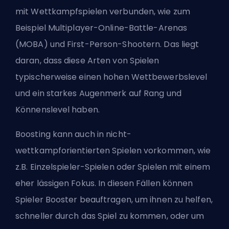
mit Wettkampfspielen verbunden, wie zum
Beispiel Multiplayer-Online-Battle-Arenas
(MOBA) und First-Person-Shootern. Das liegt
daran, dass diese Arten von Spielen
typischerweise einen hohen Wettbewerbslevel
und ein starkes Augenmerk auf Rang und
Könnenslevel haben.
Boosting kann auch in nicht-
wettkampforientierten Spielen vorkommen, wie
z.B. Einzelspieler-Spielen oder Spielen mit einem
eher lässigen Fokus. In diesen Fällen können
Spieler Booster beauftragen, um ihnen zu helfen,
schneller durch das Spiel zu kommen, oder um