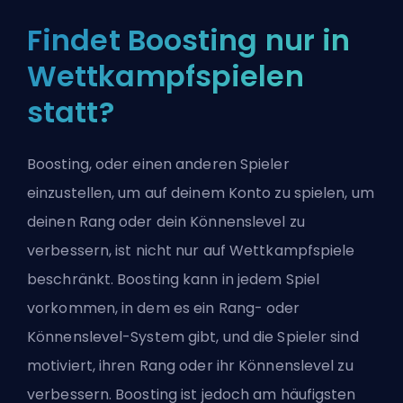
Findet Boosting nur in
Wettkampfspielen
statt?
Boosting, oder einen anderen Spieler
einzustellen, um auf deinem Konto zu spielen, um
deinen Rang oder dein Könnenslevel zu
verbessern, ist nicht nur auf Wettkampfspiele
beschränkt. Boosting kann in jedem Spiel
vorkommen, in dem es ein Rang- oder
Könnenslevel-System gibt, und die Spieler sind
motiviert, ihren Rang oder ihr Könnenslevel zu
verbessern. Boosting ist jedoch am häufigsten