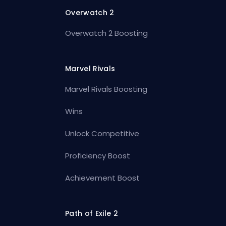
Overwatch 2
Overwatch 2 Boosting
Marvel Rivals
Marvel Rivals Boosting
Wins
Unlock Competitive
Proficiency Boost
Achievement Boost
Path of Exile 2