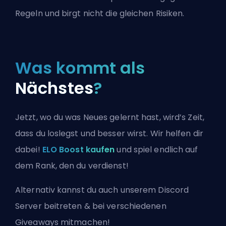
Regeln und birgt nicht die gleichen Risiken.
Was kommt als
Nächstes
?
Jetzt, wo du was Neues gelernt hast, wird’s Zeit,
dass du loslegst und besser wirst. Wir helfen dir
dabei!
ELO Boost kaufen
und spiel endlich auf
dem Rank, den du verdienst!
Alternativ kannst du auch
unserem Discord
Server beitreten
& bei verschiedenen
Giveaways mitmachen!