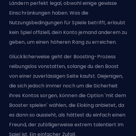
Ländern perfekt legal, obwohl einige gewisse
Einschränkungen haben. Was die
Nutzungsbedingungen für Spiele betrifft, erlaubt
kein Spiel offiziell, dein Konto jemand anderem zu
geben, um einen höheren Rang zu erreichen.
Glücklicherweise geht der Boosting-Prozess
reibungslos vonstatten, solange du den Boost
von einer zuverlässigen Seite kaufst. Diejenigen,
die sich jedoch immer noch um die Sicherheit
ihres Kontos sorgen, können die Option 'mit dem
Booster spielen' wählen, die Eloking anbietet, da
es dann so aussieht, als hättest du einfach einen
Freund, der zufälligerweise extrem talentiert im
Spiel ist. Ein einfacher Zufall.