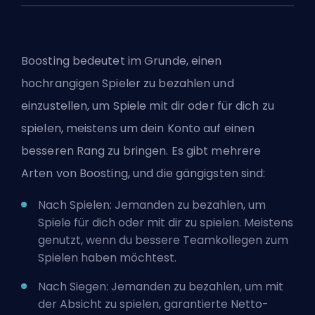
Boosting bedeutet im Grunde, einen
hochrangigen Spieler zu bezahlen und
einzustellen, um Spiele mit dir oder für dich zu
spielen, meistens um dein Konto auf einen
besseren Rang zu bringen. Es gibt mehrere
Arten von Boosting, und die gängigsten sind:
Nach Spielen: Jemanden zu bezahlen, um
Spiele für dich oder mit dir zu spielen. Meistens
genutzt, wenn du bessere Teamkollegen zum
Spielen haben möchtest.
Nach Siegen: Jemanden zu bezahlen, um mit
der Absicht zu spielen, garantierte Netto-