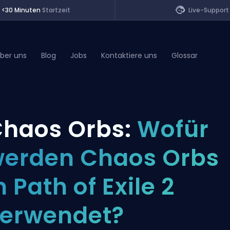
<30 Minuten
Startzeit
Live-Support
ber uns
Blog
Jobs
Kontaktiere uns
Glossar
of Legends
haos Orbs:
Wofür
t
erden Chaos Orbs
n Path of Exile 2
erwendet?