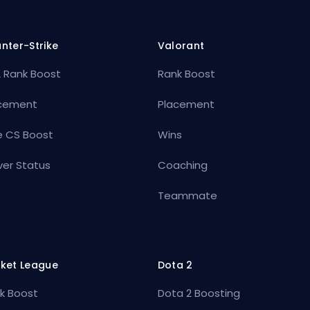
nter-Strike
Valorant
 Rank Boost
Rank Boost
cement
Placement
e CS Boost
Wins
ver Status
Coaching
Teammate
ket League
Dota 2
k Boost
Dota 2 Boosting