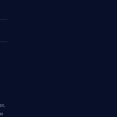
bt,
as