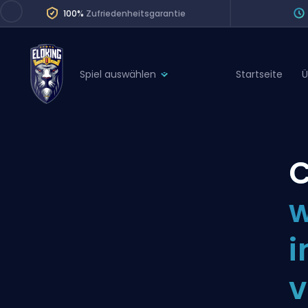
100%
Zufriedenheitsgarantie
Spiel auswählen
Startseite
Ü
League of Legends
League 
Marvel Rivals
SERVICES
Valorant
C
Division Boos
Dota 2
Placements
w
Counter-Strike
Wins
Overwatch 2
i
Coaching
Rocket League
v
Path of Exile 2
Teammate