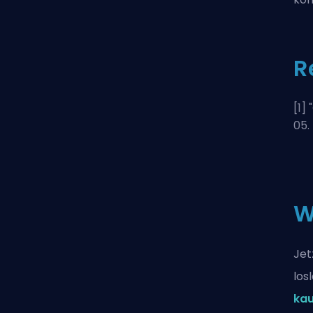
R
[1] "
05.
W
Jet
los
ka