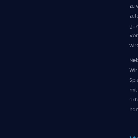
zu 
zuf
gew
Ver
wir
Neb
Wir
Spi
mit
erh
han