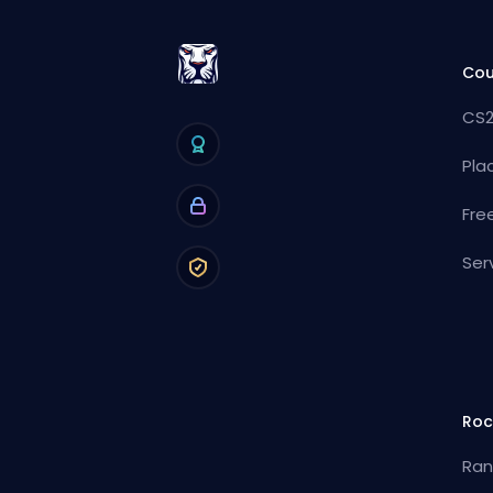
Cou
CS2
Pla
Fre
Ser
Roc
Ran