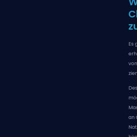
W
C
z
Es 
erh
von
zie
Des
mög
Mar
an 
Nat
kön