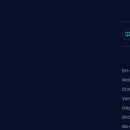
Ein
Wäh
Sta
Ver
Geg
änd
da 