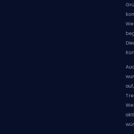
Grü
kom
Web
beg
Die
Kon
Auc
wur
auf
Tre
Web
akt
wün