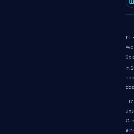
Elo
Web
Spi
in 
imm
das
Tro
unt
Gam
ein