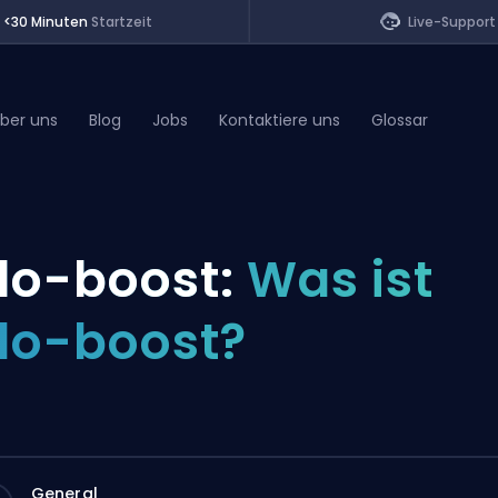
<30 Minuten
Startzeit
Live-Support
ber uns
Blog
Jobs
Kontaktiere uns
Glossar
of Legends
lo-boost:
Was ist
t
lo-boost?
General