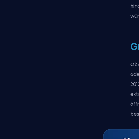
hin
wün
G
Obw
ode
201
ext
öff
bes