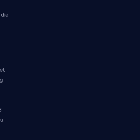
 die
et
ug
3
zu