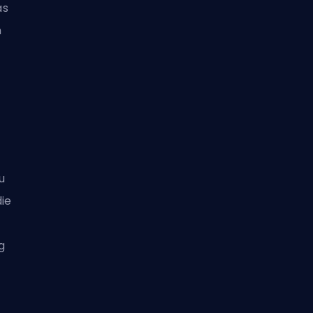
as
n
u
ie
g