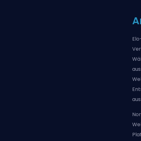
A
Elo
Ver
Wäh
aus
Web
Ent
aus
Nor
Web
Pla