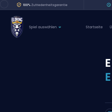
100%
Zufriedenheitsgarantie
Spiel auswählen
Startseite
Ü
League of Legends
League 
Marvel Rivals
SERVICES
Valorant
E
Division Boos
Dota 2
Placements
E
Counter-Strike
Wins
Overwatch 2
Coaching
Rocket League
Path of Exile 2
Teammate