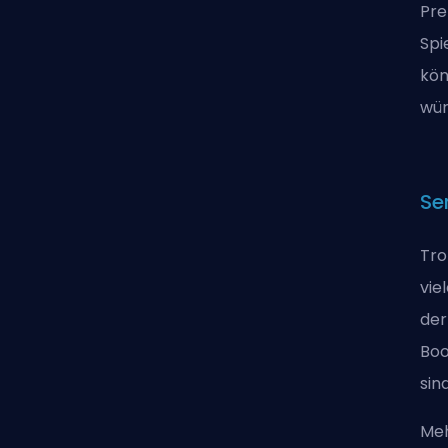
Pre
Spi
kön
wür
Se
Tro
vie
der
Boo
sind
Meh