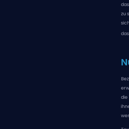
das
zu 
sic
das
N
Bez
erw
die
ihn
wen