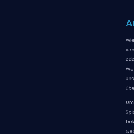
A
Wie
von
ode
Web
und
übe
Um 
Spi
bek
Get