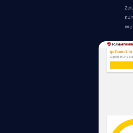
Zei
Kun
Web