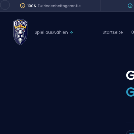
100%
Zufriedenheitsgarantie
Spiel auswählen
Startseite
Ü
League of Legends
League 
Marvel Rivals
SERVICES
Valorant
G
Division Boos
Dota 2
Placements
G
Counter-Strike
Wins
Overwatch 2
Coaching
Rocket League
Path of Exile 2
Teammate