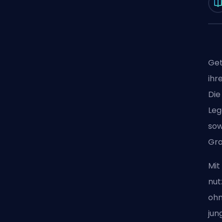
Get
ihr
Die
Leg
sow
Gra
Mit
nut
ohn
jun