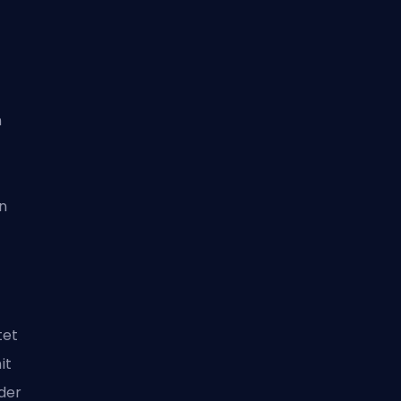
n
n
tet
it
der