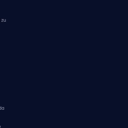
 zu
da
e