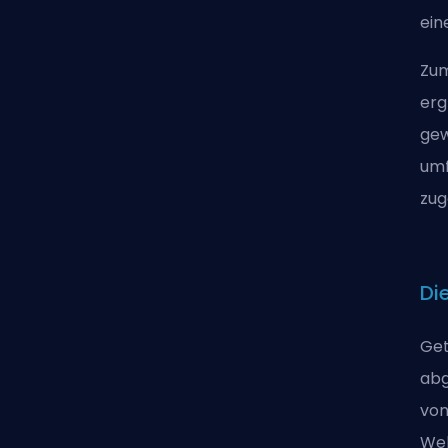
ein
Zum
erg
gew
umf
zug
Di
Get
abg
von
Web