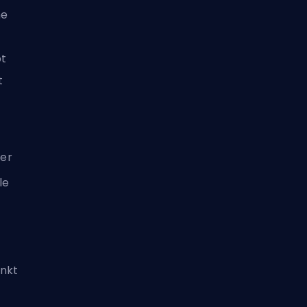
ne
bt
t
er
le
unkt