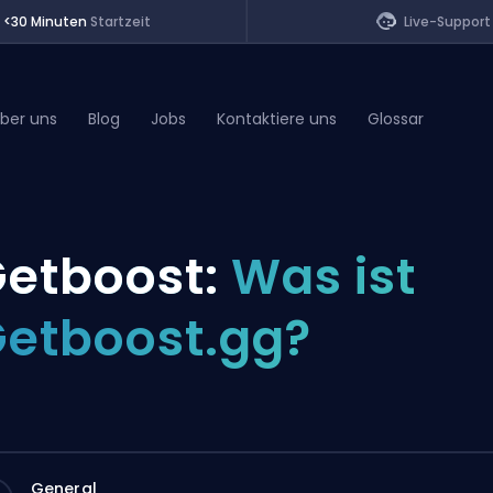
<30 Minuten
Startzeit
Live-Support
ber uns
Blog
Jobs
Kontaktiere uns
Glossar
of Legends
etboost:
Was ist
t
etboost.gg?
General