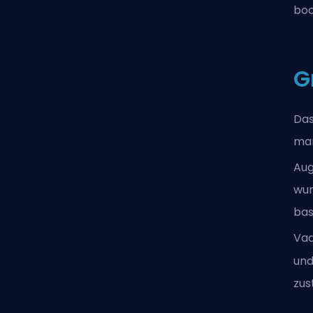
boo
G
Das
man
Aug
wur
bas
Va
und
zus