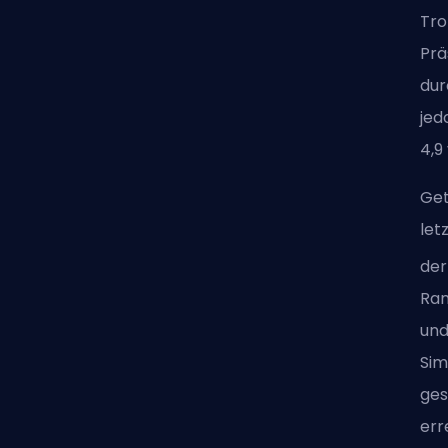
Tro
Prä
dur
jed
4,9
Get
let
der
Ran
und
Sim
ges
err