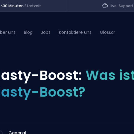
<30 Minuten
Startzeit
Live-Support
ber uns
Blog
Jobs
Kontaktiere uns
Glossar
of Legends
asty-Boost:
Was is
t
asty-Boost?
General