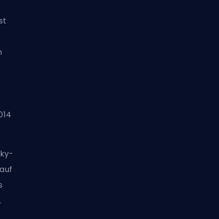
st
n
014
sky-
auf
s
.