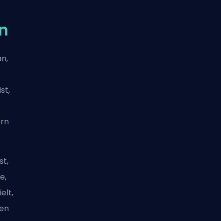
n
n,
st,
ern
st,
e,
elt,
den