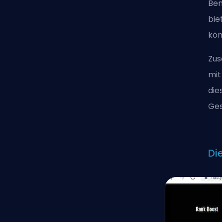
Ben
bie
kön
Zus
mit
die
Ges
Di