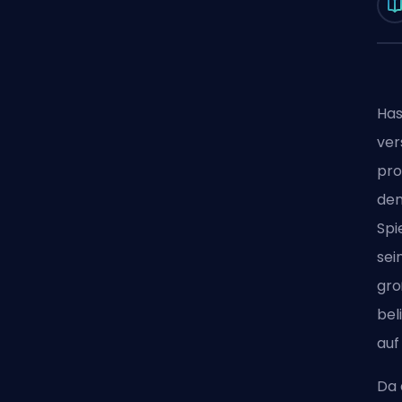
Has
ver
pro
den
Spi
sei
gro
bel
auf
Da 