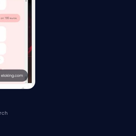
urch
.