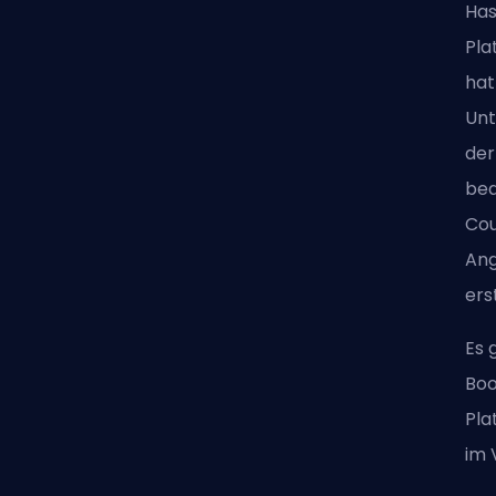
Has
Pla
hat
Unt
der
bed
Cou
Ang
ers
Es 
Boo
Pla
im 