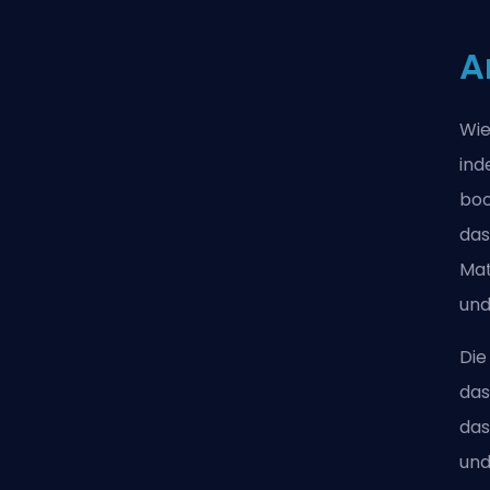
A
Wie
ind
boo
das
Mat
und
Die
das
das
und