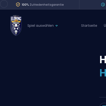
100%
Zufriedenheitsgarantie
Spiel auswählen
Startseite
Ü
League of Legends
League 
Marvel Rivals
SERVICES
Valorant
H
Division Boos
Dota 2
Placements
H
Counter-Strike
Wins
Overwatch 2
Coaching
Rocket League
Path of Exile 2
Teammate