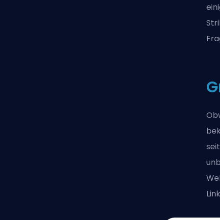
ein
Str
Fra
G
Obw
bek
sei
unb
Web
Lin