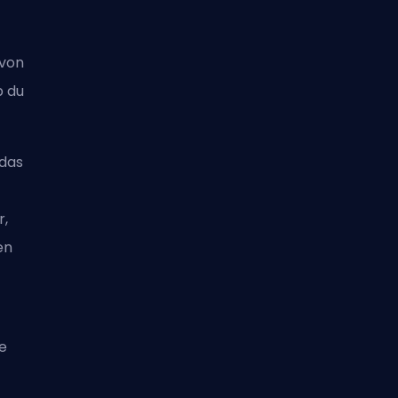
avon
b du
 das
r,
en
ie