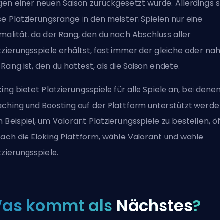
en einer neuen
Saison
zurückgesetzt wurde. Allerdings s
se Platzierungsränge in den meisten Spielen nur eine
malität, da der Rang, den du nach Abschluss aller
tzierungsspiele erhältst, fast immer der gleiche oder na
Rang ist, den du hattest, als die
Saison
endete.
king bietet Platzierungsspiele für alle Spiele an, bei dene
ching und Boosting auf der Plattform unterstützt werde
 Beispiel, um
Valorant Platzierungsspiele
zu bestellen, ö
fach die Eloking Plattform, wähle Valorant und wähle
tzierungsspiele.
as kommt als
Nächstes
?