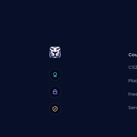
Cou
CS2
Pla
Fre
Ser