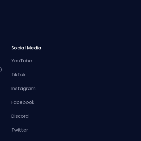
Social Media
YouTube
)
TikTok
Instagram
Facebook
Discord
Twitter