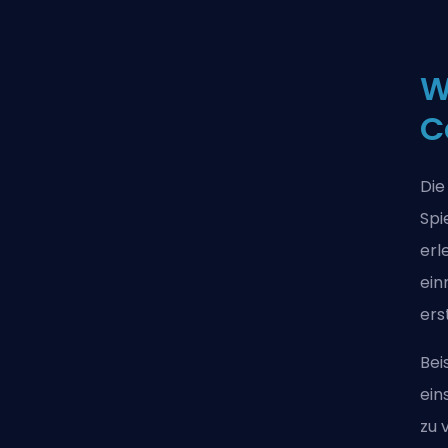
W
C
Die
Spi
erl
ein
ers
Bei
ein
zu 