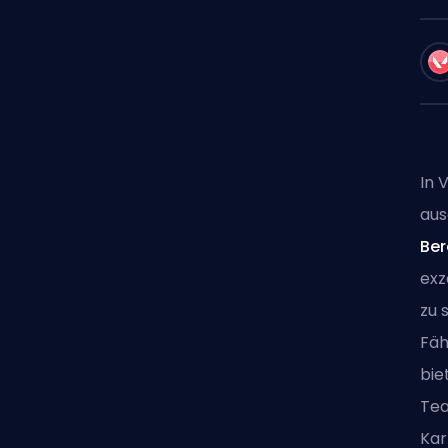
In 
aus
Ber
exz
zu 
Fäh
bie
Tea
Kar