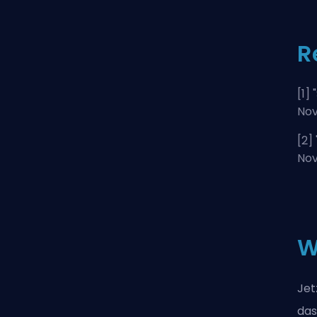
R
[1] "
No
[2] 
No
W
Jet
das