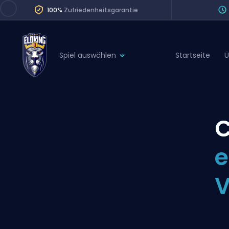
100%
Zufriedenheitsgarantie
Spiel auswählen
Startseite
Ü
League of Legends
League 
Marvel Rivals
SERVICES
Valorant
C
Division Boos
Dota 2
Placements
e
Counter-Strike
Wins
Overwatch 2
V
Coaching
Rocket League
Path of Exile 2
Teammate