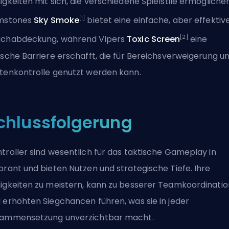
igkeiten mit sich, die verschiedene Spielstile ermöglichen
[1]
imstones
Sky Smoke
bietet eine einfache, aber effektiv
[2]
chabdeckung, während Vipers
Toxic Screen
eine
ische Barriere erschafft, die für Bereichsverweigerung u
tenkontrolle genutzt werden kann.
chlussfolgerung
troller sind wesentlich für das taktische Gameplay in
orant und bieten Nutzen und strategische Tiefe. Ihre
igkeiten zu meistern, kann zu besserer Teamkoordinatio
 erhöhten Siegchancen führen, was sie in jeder
ammensetzung unverzichtbar macht.