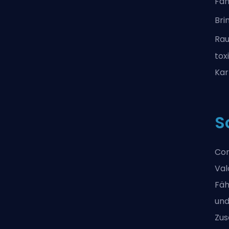
Fäh
Br
Rau
tox
Kar
S
Con
Val
Fäh
und
Zus