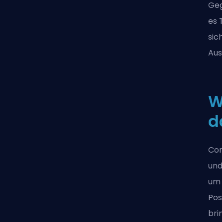
Geg
es 
sic
Aus
W
d
Con
und
um 
Pos
bri