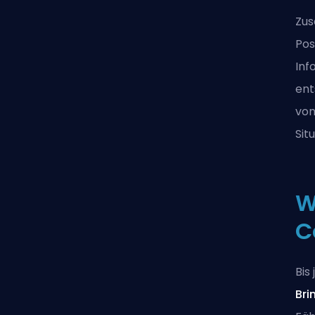
Zus
Pos
Inf
ent
von
Sit
W
C
Bis
Bri