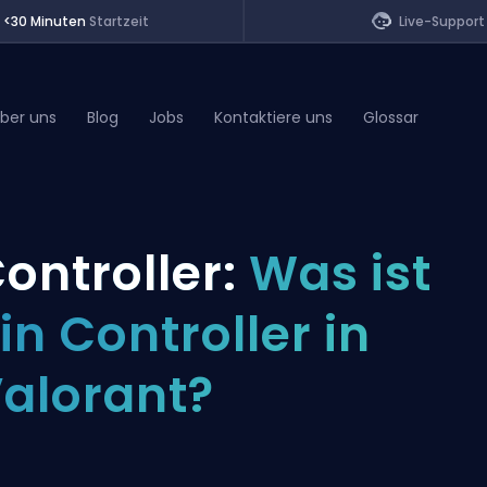
<30 Minuten
Startzeit
Live-Support
ber uns
Blog
Jobs
Kontaktiere uns
Glossar
of Legends
ontroller:
Was ist
t
in Controller in
alorant?