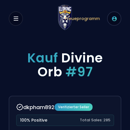
Treueprogramm
Kauf
Divine
Orb
#97
dkpham892
Verifizierter Seller
100% Positive
Total Sales: 285