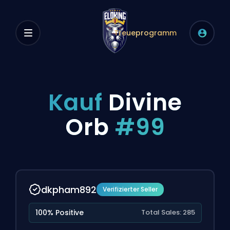
Treueprogramm
Kauf
Divine
Orb
#99
dkpham892
Verifizierter Seller
100% Positive
Total Sales: 285