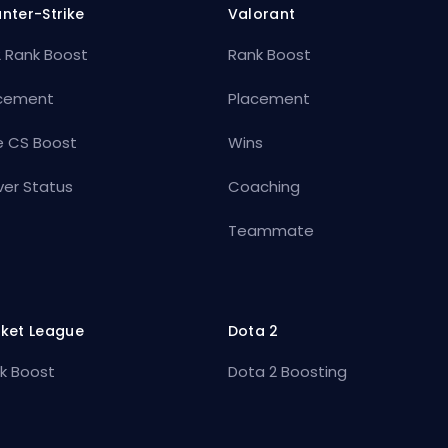
nter-Strike
Valorant
 Rank Boost
Rank Boost
cement
Placement
e CS Boost
Wins
ver Status
Coaching
Teammate
ket League
Dota 2
k Boost
Dota 2 Boosting