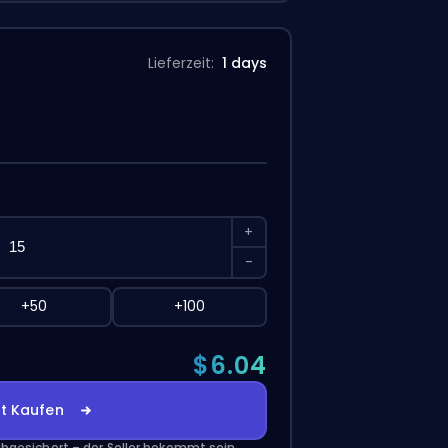
Lieferzeit:
1 days
+
-
+50
+100
$6.04
zt Kaufen
abgesichert – der Seller bekommt sein