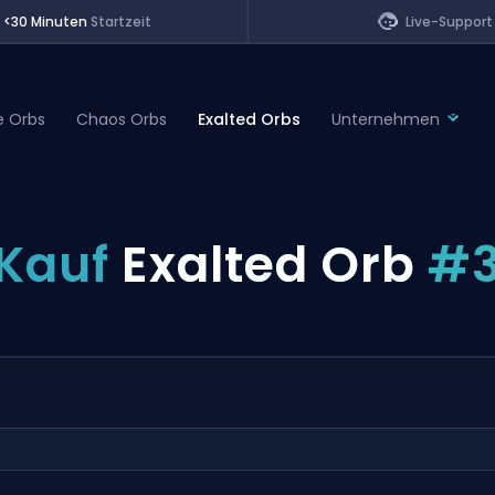
<30 Minuten
Startzeit
Live-Support
e Orbs
Chaos Orbs
Exalted Orbs
Unternehmen
of Legends
Kauf
Exalted Orb
#
t