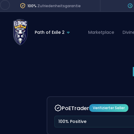
100%
Zufriedenheitsgarantie
Path of Exile 2
Marketplace
Divin
League of Legends
League 
Marvel Rivals
SERVICES
Valorant
Division Boos
Dota 2
Placements
Counter-Strike
Wins
Overwatch 2
PoETrader
Verifizierter Seller
Coaching
Rocket League
100% Positive
Path of Exile 2
Teammate