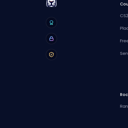
Cou
CS2
Pla
Fre
Ser
Roc
Ran