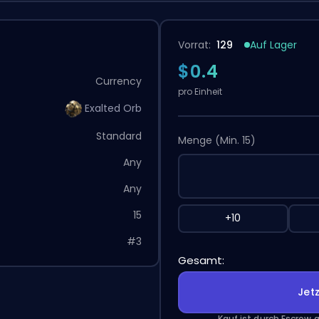
Vorrat:
129
Auf Lager
$0.4
Currency
pro Einheit
Exalted Orb
Standard
Menge
(Min. 15)
Any
Any
15
+10
#3
Gesamt:
Jet
Kauf ist durch Escrow 