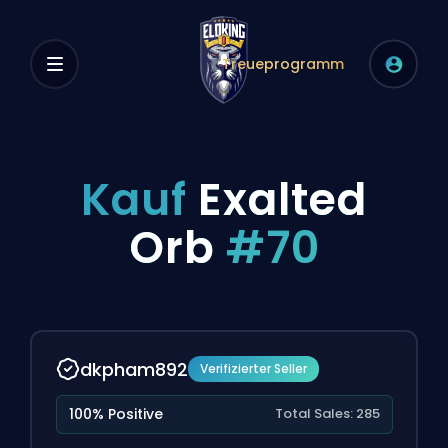
Treueprogramm
Kauf
Exalted
Orb
#70
dkpham892
Verifizierter Seller
100% Positive
Total Sales: 285