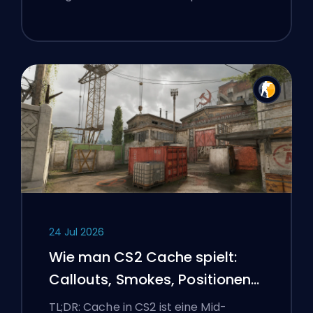
24 Jul 2026
Wie man CS2 Cache spielt:
Callouts, Smokes, Positionen
und Premier-Tipps
TL;DR: Cache in CS2 ist eine Mid-