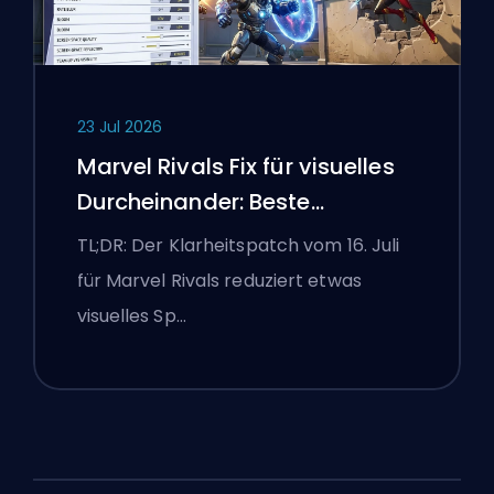
23 Jul 2026
Marvel Rivals Fix für visuelles
Durcheinander: Beste
wettbewerbsorientierte
TL;DR: Der Klarheitspatch vom 16. Juli
Einstellungen nach dem Patch
für Marvel Rivals reduziert etwas
vom 16. Juli
visuelles Sp…