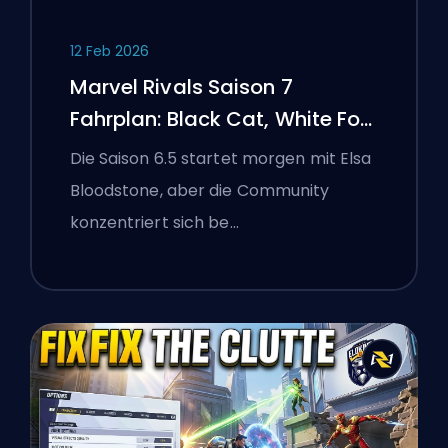
12 Feb 2026
Marvel Rivals Saison 7
Fahrplan: Black Cat, White Fox
und das Monsters Take
Die Saison 6.5 startet morgen mit Elsa
Manhattan Event
Bloodstone, aber die Community
konzentriert sich be…