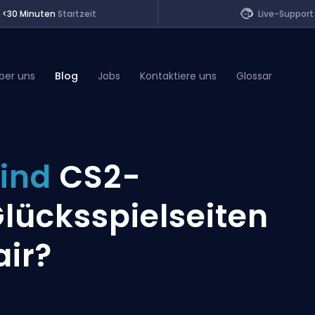
<30 Minuten
Startzeit
Live-Support
ber uns
Blog
Jobs
Kontaktiere uns
Glossar
of Legends
ind
CS2-
t
lücksspielseiten
air?