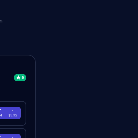
n
T
-
EN
$3.32
T
-