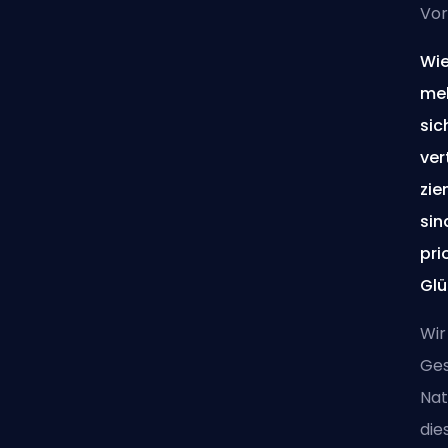
Vor
Wie
meh
sic
ver
zie
sin
pri
Glü
Wir
Ges
Nat
die