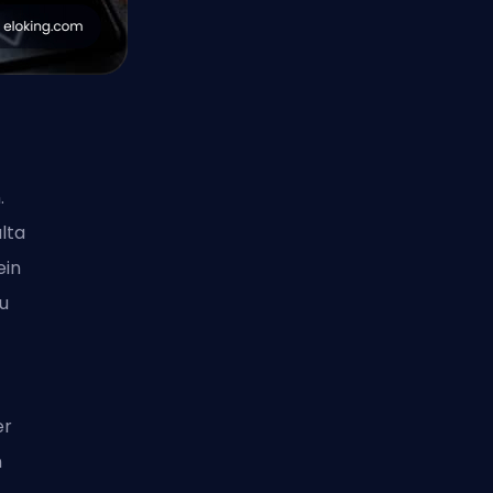
.
lta
ein
u
er
n