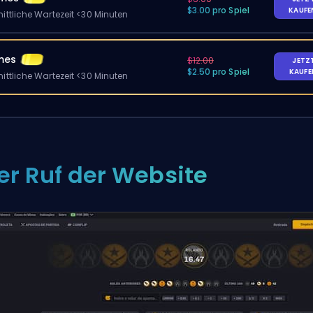
$3.00 pro Spiel
KAUF
ittliche Wartezeit <30 Minuten
mes
$12.00
JETZ
$2.50 pro Spiel
KAUF
ittliche Wartezeit <30 Minuten
er Ruf der Website