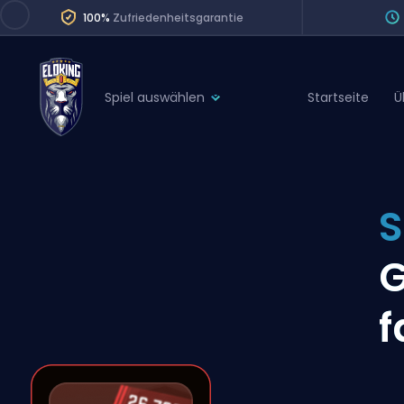
100%
Zufriedenheitsgarantie
Spiel auswählen
Startseite
Ü
League of Legends
League 
Marvel Rivals
SERVICES
Valorant
S
Division Boos
Dota 2
Placements
G
Counter-Strike
Wins
Overwatch 2
f
Coaching
Rocket League
Path of Exile 2
Teammate