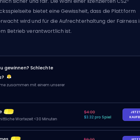
mlich sicher und fair. Die Wahl einer lizenzierten CS2-
cksspielseite bietet eine Gewissheit, dass die Plattform
rwacht wird und für die Aufrechterhaltung der Fairness i
em Betrieb verantwortlich ist.
zu gewinnen? Schlechte
s?
Game zusammen mit einem unserer
e
$4.00
JETZ
$3.32 pro Spiel
KAUF
ittliche Wartezeit <30 Minuten
ames
$8.00
JETZ