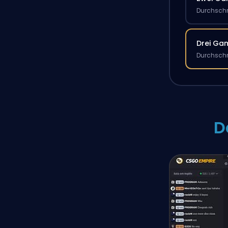
Durchschn
Drei Ga
Durchschn
D