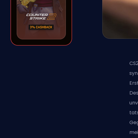
CS2
syn
Ers
Des
unv
tat
Geg
mei