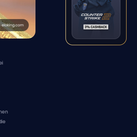
ei
r
enen
die