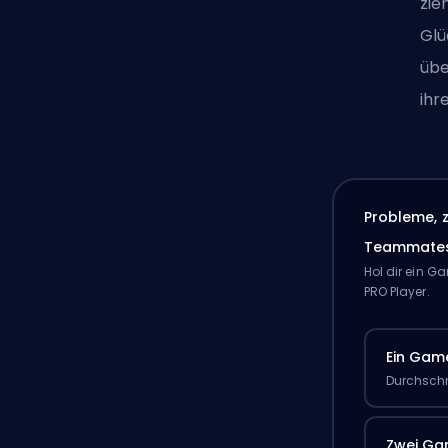
zie
Glü
übe
ihr
Probleme, 
Teammate
Hol dir ein 
PRO Player.
Ein Gam
Durchschn
Zwei G