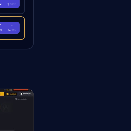
EN
$6.00
T
-
EN
$7.50