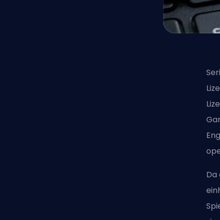
Ser
Liz
Liz
Gam
Eng
ope
Da 
ein
Spi