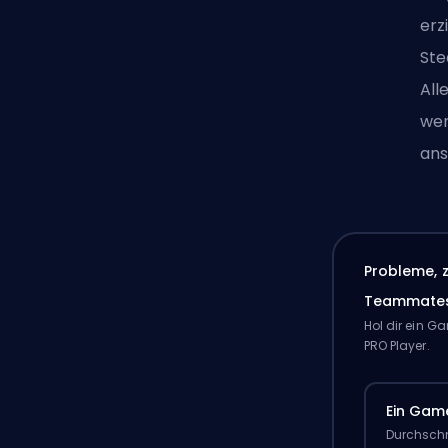
erz
Ste
All
wen
ans
Probleme, 
Teammate
Hol dir ein 
PRO Player.
Ein Gam
Durchschn