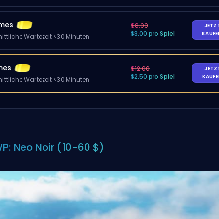
ames
$8.00
JETZ
$3.00 pro Spiel
KAUF
ittliche Wartezeit <30 Minuten
mes
$12.00
JETZ
$2.50 pro Spiel
KAUF
ittliche Wartezeit <30 Minuten
P: Neo Noir (10-60 $)