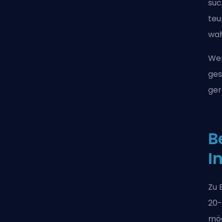
suc
teu
wah
Wen
ges
ger
B
I
Zu 
20-
mög