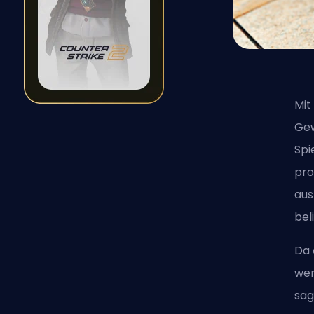
Mit
Gew
Spi
pro
aus
bel
Da 
wer
sag