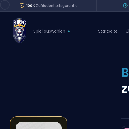
100%
Zufriedenheitsgarantie
Spiel auswählen
Startseite
Ü
League of Legends
League 
Marvel Rivals
SERVICES
Valorant
B
Division Boos
Dota 2
Placements
z
Counter-Strike
Wins
Overwatch 2
Coaching
Rocket League
Path of Exile 2
Teammate