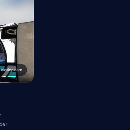
n
 der