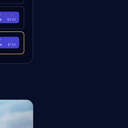
T
-
EN
$6.00
T
-
EN
$7.50