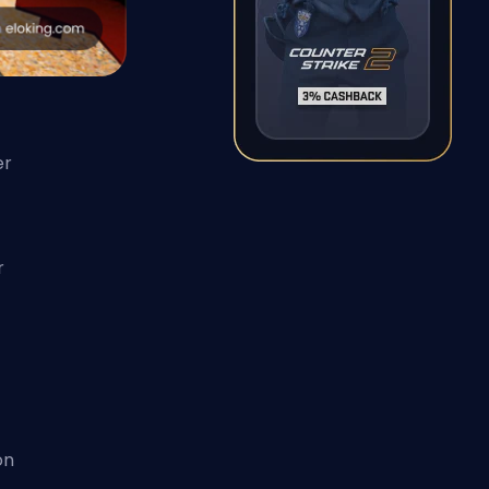
er
r
on