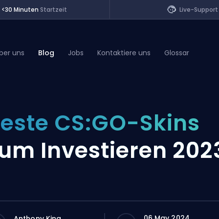
<30 Minuten
Startzeit
Live-Support
ber uns
Blog
Jobs
Kontaktiere uns
Glossar
of Legends
este CS:GO-Skins
t
um Investieren 202
06 May 2024
Anthony King