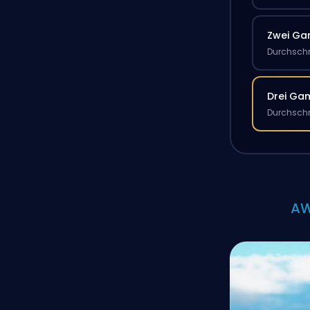
Zwei G
Durchschn
Drei Ga
Durchschn
AW