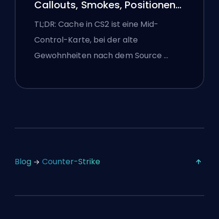
Callouts, Smokes, Positionen
und Premier-Tipps
TL;DR: Cache in CS2 ist eine Mid-
Control-Karte, bei der alte
Gewohnheiten nach dem Source …
Blog
Counter-Strike