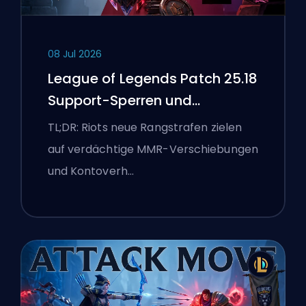
08 Jul 2026
League of Legends Patch 25.18
Support-Sperren und
Boosting-Flaggen
TL;DR: Riots neue Rangstrafen zielen
auf verdächtige MMR-Verschiebungen
und Kontoverh…