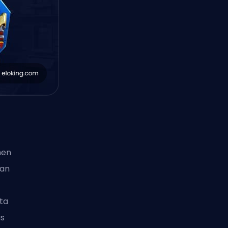
hen
 an
ta
as