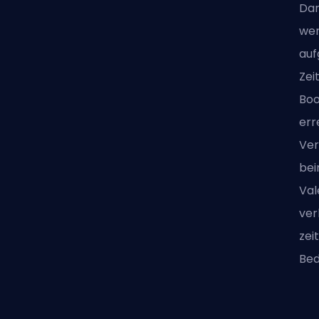
Dar
wer
auf
Zei
Boo
err
Ver
bei
Val
ver
zei
Bed