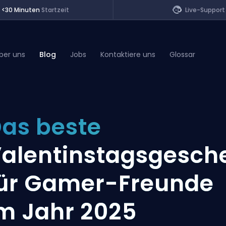
<30 Minuten
Startzeit
Live-Support
ber uns
Blog
Jobs
Kontaktiere uns
Glossar
of Legends
as beste
t
alentinstagsgesch
ür Gamer-Freunde
m Jahr 2025