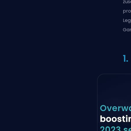
zus
pro
Le
Gam
1