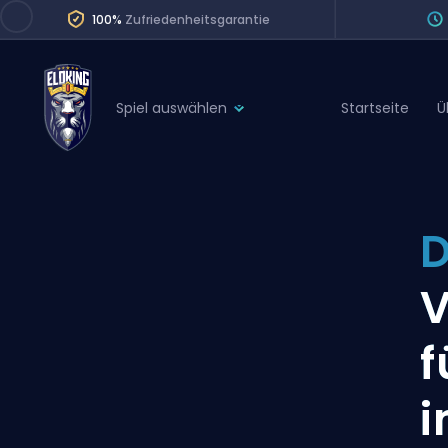
100%
Zufriedenheitsgarantie
Spiel auswählen
Startseite
Ü
League of Legends
League 
Marvel Rivals
SERVICES
Valorant
D
Division Boos
Dota 2
Placements
V
Counter-Strike
Wins
Overwatch 2
f
Coaching
Rocket League
i
Path of Exile 2
Teammate