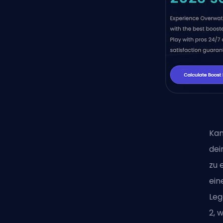
Kan
dei
zu 
ein
Le
2
, 