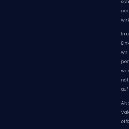
sch
näc
wir
In 
Ein
wir
per
wer
nöt
auf
Als
Val
off