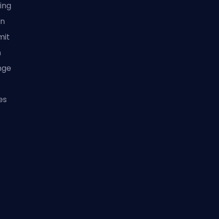
ing
en
mit
n
nge
es