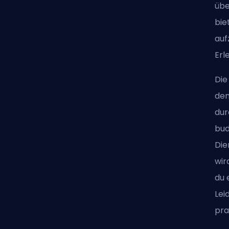
übe
bie
auf
Erl
Die
de
dur
bud
Die
wir
du 
Lei
pra