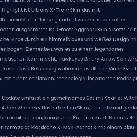
öffentlicht wird, führt sieben kühne Charakter-Skins ein.
 Highlight ist Ultrons X-Tron-Skin, das mit
dbeschichteter Rüstung und schwarzen sowie roten
enten ausgestattet ist. Groots Yggroot-Skin ersetzt sei
iche Rinde durch ein himmelblaues und weißes Design mi
enbogen-Elementen, was es zu einem legendären
metischen Item macht. Hawkeyes Binary Arrow Skin wir
e kostenlose Belohnung während des Ultron-Virus-Event
n, mit einem schlanken, technologie-inspirierten Redesig
 Update umfasst ein gemeinsames Set mit Scarlet Witc
 Adam Warlocks Unsterblichen Skins, das rote und gold
berei mit erdigen, königlichen Roben mischt. Namors Re
niform zeigt klassische X-Men-Ästhetik mit einem blau-