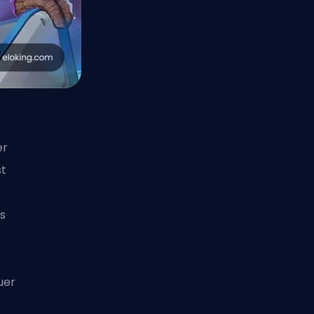
er
st
ns
uer