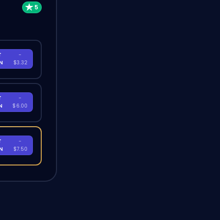
T
-
EN
$3.32
T
-
EN
$6.00
T
-
EN
$7.50