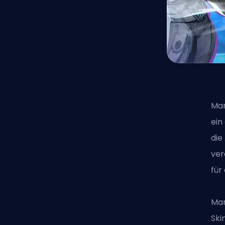
Mar
ein
die
ver
für
Ma
Ski