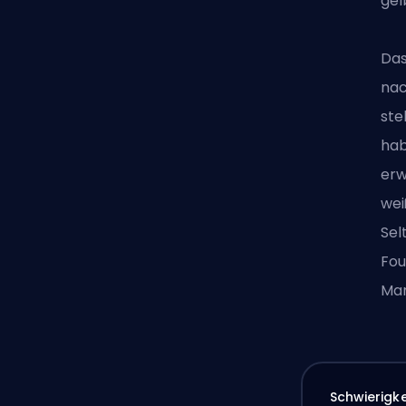
gel
Das
nac
ste
hab
erw
wei
Sel
Fou
Man
Schwierigk