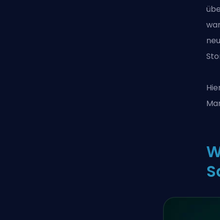
übe
wan
neu
Sto
Hie
Mar
W
S