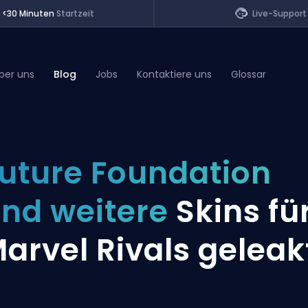
<30 Minuten
Startzeit
Live-Support
ber uns
Blog
Jobs
Kontaktiere uns
Glossar
of Legends
uture Foundation
t
nd weitere
Skins fü
arvel Rivals geleak