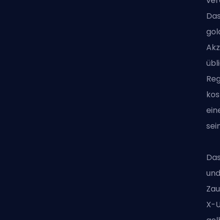
ver
Das
gol
Akz
übl
Reg
kos
ein
sei
Das
und
Zau
X-U