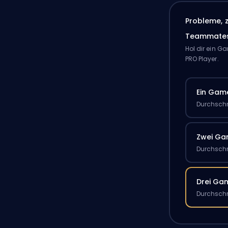
Probleme, 
Teammate
Hol dir ein 
PRO Player.
Ein Gam
Durchschn
Zwei G
Durchschn
Drei Ga
Durchschn