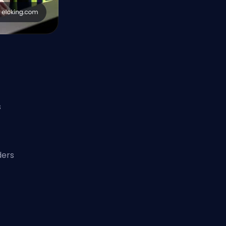
s
l
ders