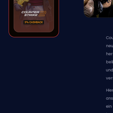
Cou
neu
her
bel
und
ver
Hie
ans
ein