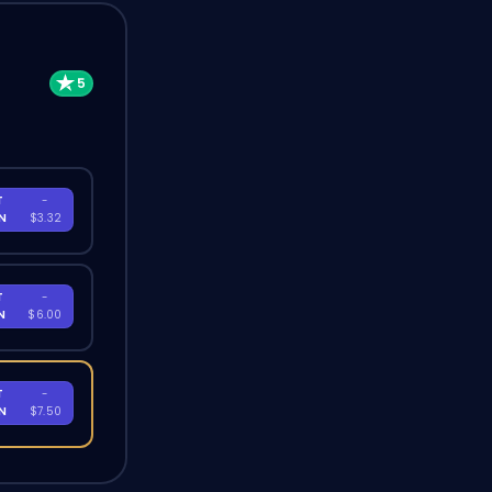
T
-
EN
$3.32
T
-
EN
$6.00
T
-
EN
$7.50