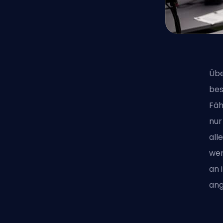
Übe
bes
Fäh
nur
all
wer
an 
ang