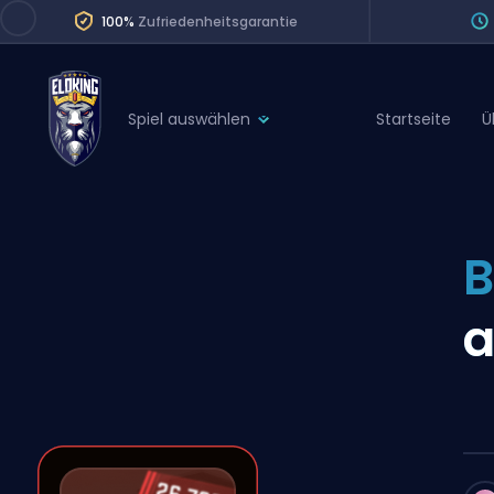
100%
Zufriedenheitsgarantie
Spiel auswählen
Startseite
Ü
League of Legends
League 
Marvel Rivals
SERVICES
Valorant
B
Division Boos
Dota 2
Placements
a
Counter-Strike
Wins
Overwatch 2
Coaching
Rocket League
Path of Exile 2
Teammate