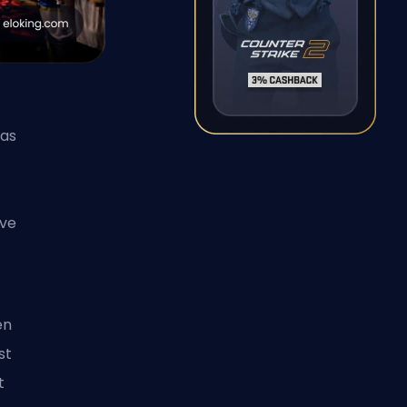
das
ive
en
st
t