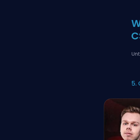
W
C
Unt
5.