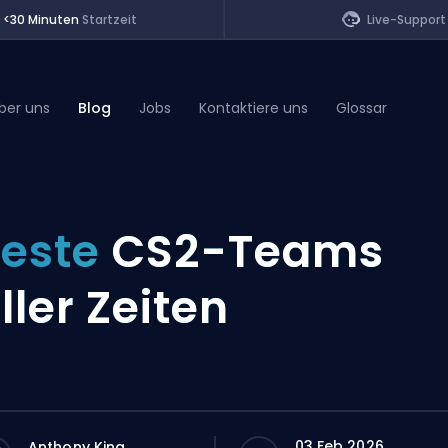
<30 Minuten
Startzeit
Live-Support
ber uns
Blog
Jobs
Kontaktiere uns
Glossar
of Legends
este
CS2-Teams
t
ller Zeiten
03 Feb 2026
Anthony King