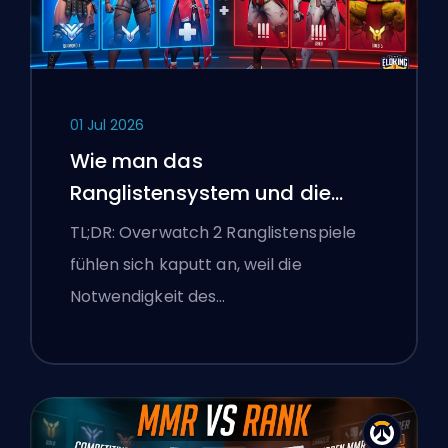
01 Jul 2026
Wie man das
Ranglistensystem und die
überlegenen Lobbys von
TL;DR: Overwatch 2 Ranglistenspiele
Overwatch 2 repariert
fühlen sich kaputt an, weil die
Notwendigkeit des…