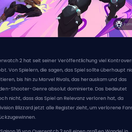
rwatch 2 hat seit seiner Veröffentlichung viel Kontrove
ebt. Von Spielern, die sagen, das Spiel sollte überhaupt ni
stieren, bis hin zu
Marvel Rivals
, das herauskam und das
den-Shooter-Genre absolut dominierte. Das bedeutet
och nicht, dass das Spiel an Relevanz verloren hat, da
ivision Blizzard jetzt alle Register zieht, um verlorene Fan
ückzugewinnen.
 Saison 16 von Overwatch 2 soll einen großen Wandel in