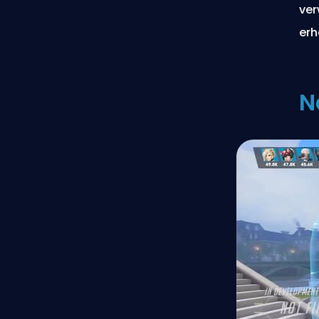
ver
erh
N