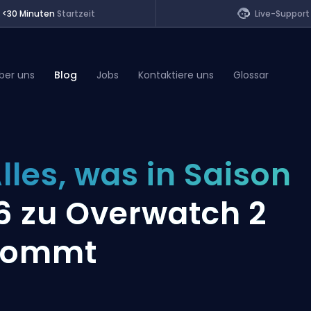
<30 Minuten
Startzeit
Live-Support
ber uns
Blog
Jobs
Kontaktiere uns
Glossar
of Legends
lles, was in Saison
t
6 zu Overwatch 2
kommt