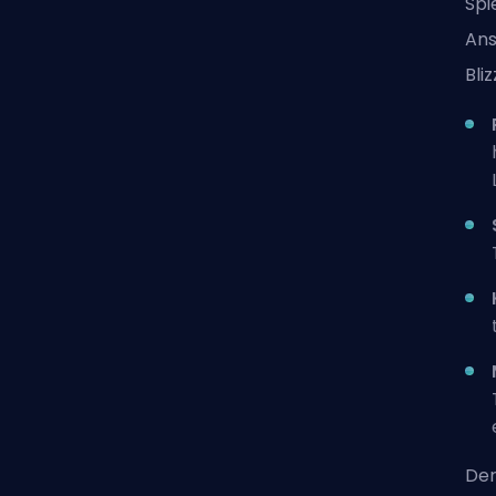
Spi
Ans
Bli
Der