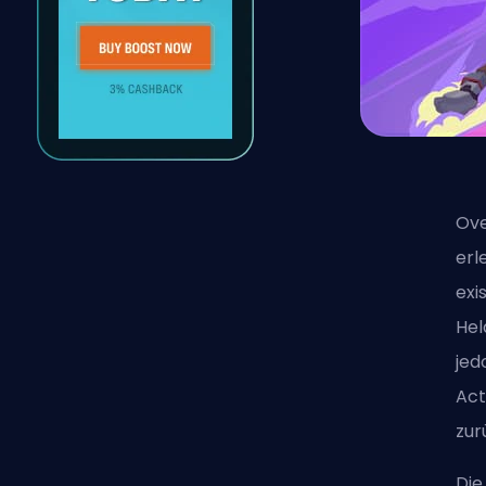
Ove
erl
exi
Hel
jed
Act
zur
Die