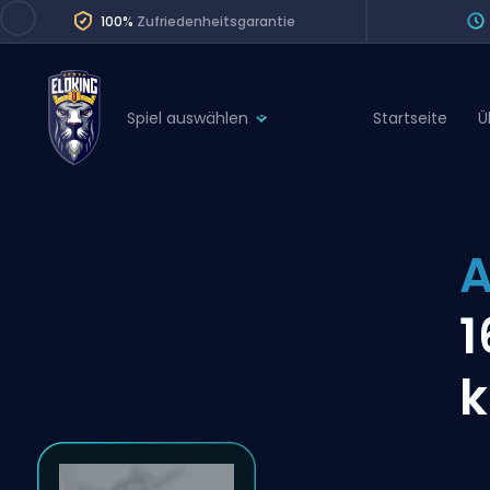
100%
Zufriedenheitsgarantie
Spiel auswählen
Startseite
Ü
League of Legends
League 
Marvel Rivals
SERVICES
Valorant
A
Division Boos
Dota 2
Placements
1
Counter-Strike
Wins
Overwatch 2
Coaching
Rocket League
Path of Exile 2
Teammate