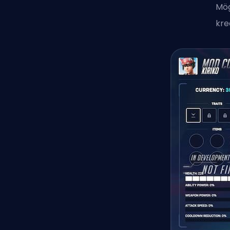
Mög
kre