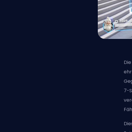
Die
ehr
Geg
7-S
ver
Fäh
Die