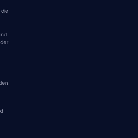
 die
und
 der
nden
nd