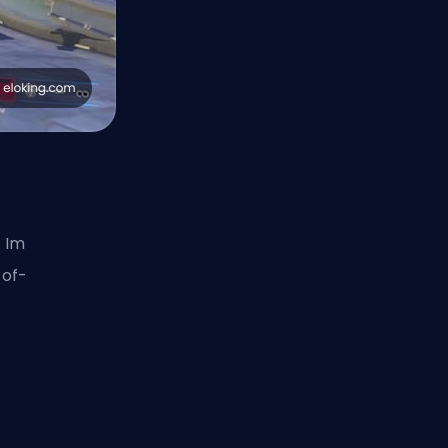
. Im
-of-