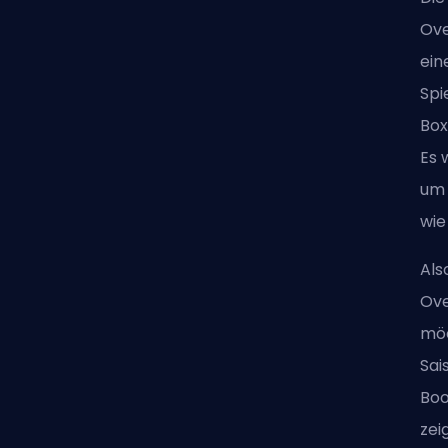
Ove
ein
Spi
Bo
Es 
um 
wie
Als
Ove
möc
Sai
Boo
zei