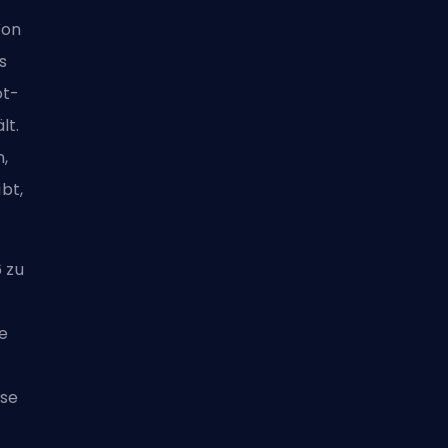
Von
s
ot-
lt.
,
bt,
.
6 zu
e
ise