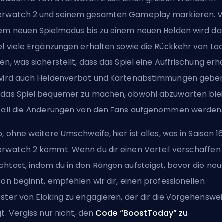
rwatch 2 und seinem gesamten Gameplay markieren. 
em neuen Spielmodus bis zu einem neuen Helden wird da
el viele Ergänzungen erhalten sowie die
Rückkehr von Lo
xen
, was sicherstellt, dass das Spiel eine Auffrischung erhä
wird auch Heldenverbot und Kartenabstimmungen geben
das Spiel bequemer zu machen, obwohl abzuwarten blei
 all die Änderungen von den Fans aufgenommen werden
o, ohne weitere Umschweife, hier ist alles, was in
Saison
1
rwatch 2 kommt. Wenn du dir einen Vorteil verschaffen
htest, indem du in den Rängen aufsteigst, bevor die neu
son beginnt, empfehlen wir dir, einen
professionellen
ster von Eloking
zu engagieren, der dir die Vorgehenswe
gt. Vergiss nur nicht, den
Code “BoostToday” zu