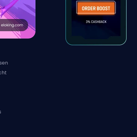
rsen
cht
s