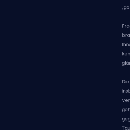
„go
Fra
bra
Ihn
ken
glä
Die
ins
Ver
geh
geg
Tau