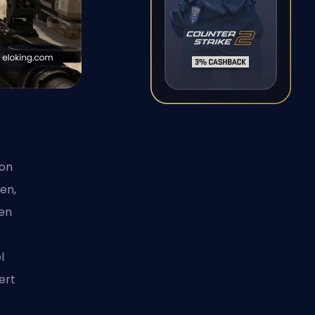
von
en,
den
l
ert