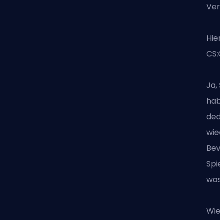
Ver
Hie
CS:
Ja,
hab
ded
wie
Bev
Spi
was
Wie