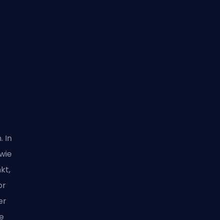
. In
wie
kt,
or
er
e