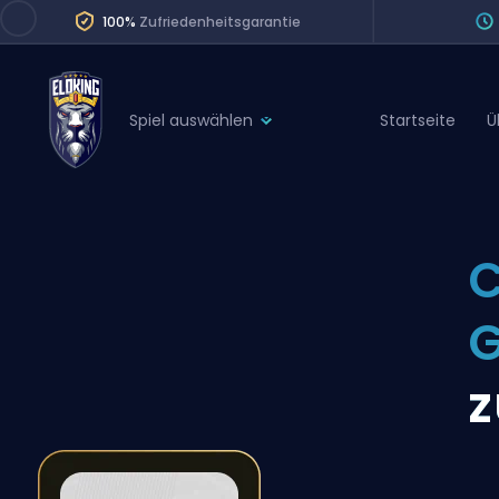
100%
Zufriedenheitsgarantie
Spiel auswählen
Startseite
Ü
League of Legends
League 
Marvel Rivals
SERVICES
Valorant
C
Division Boos
Dota 2
Placements
G
Counter-Strike
Wins
Overwatch 2
z
Coaching
Rocket League
Path of Exile 2
Teammate