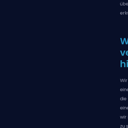
übe
er
W
v
h
Wir
ein
die
ein
wir
zu 