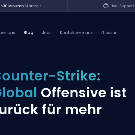
<30 Minuten
Startzeit
Live-Support
ber uns
Blog
Jobs
Kontaktiere uns
Glossar
of Legends
ounter-Strike:
t
lobal
Offensive ist
urück für mehr