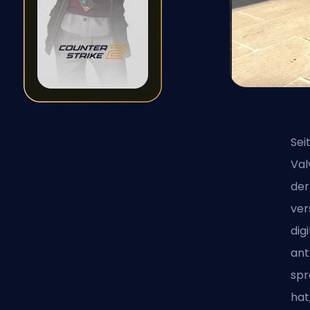
Sei
Val
der
ver
dig
ant
spr
hat