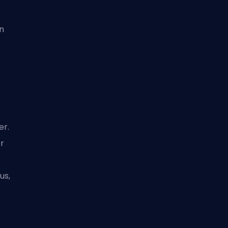
n
er.
r
us,