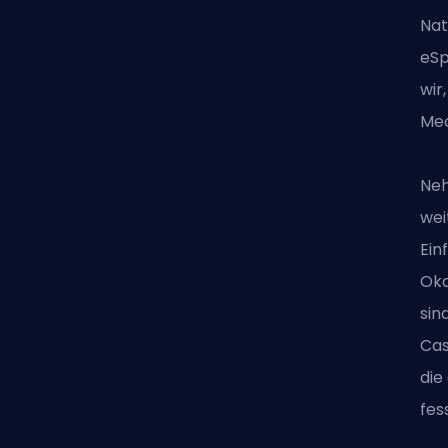
Nat
eSp
wir
Mec
Neh
wei
Ein
Oka
sin
Cas
die
fes