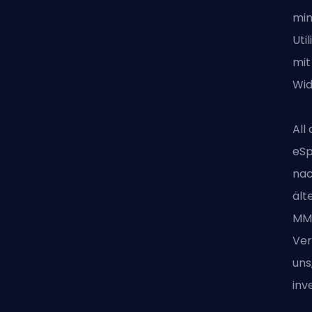
min
Uti
mit
Wid
All
eSp
nac
ält
MMO
Ver
uns
inv