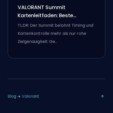
VALORANT Summit
Kartenleitfaden: Beste
Agenten, Callouts und
TL;DR: Der Summit belohnt Timing und
Smokes
Kartenkontrolle mehr als nur rohe
Zielgenauigkeit: Ge…
Blog
Valorant