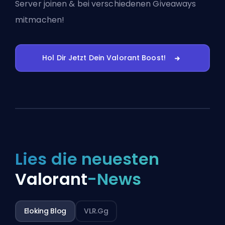
Server joinen
& bei verschiedenen Giveaways
mitmachen!
Hol Dir Jetzt Dein Valorant Boost!
Lies die neuesten
Valorant
-News
Eloking Blog
VLR.gg