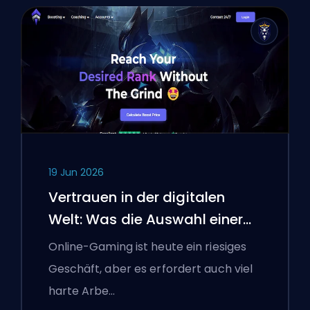
19 Jun 2026
Vertrauen in der digitalen
Welt: Was die Auswahl einer
Boosting-Plattform polnischen
Online-Gaming ist heute ein riesiges
Gamern über die Überprüfung
Geschäft, aber es erfordert auch viel
von Online-Diensten
harte Arbe…
beigebracht hat