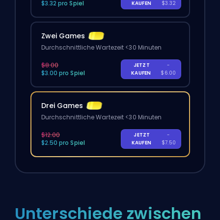
$3.32 pro Spiel
KAUFEN
$3.32
Zwei Games
Durchschnittliche Wartezeit <30 Minuten
$8.00
JETZT
-
$3.00 pro Spiel
KAUFEN
$6.00
Drei Games
Durchschnittliche Wartezeit <30 Minuten
$12.00
JETZT
-
$2.50 pro Spiel
KAUFEN
$7.50
Unterschiede zwischen