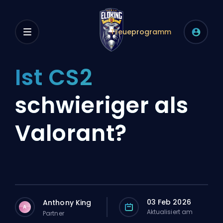
Treueprogramm
Ist CS2
schwieriger als
Valorant?
03 Feb 2026
Anthony King
A
Aktualisiert am
Partner