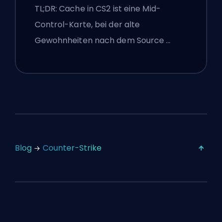
und Premier-Tipps
TL;DR: Cache in CS2 ist eine Mid-
Control-Karte, bei der alte
Gewohnheiten nach dem Source …
Blog
Counter-Strike