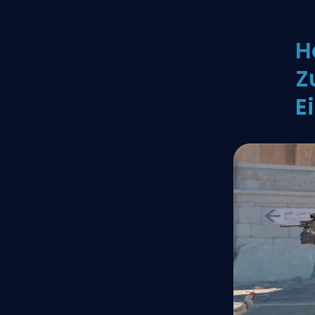
H
Z
E