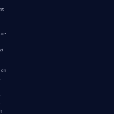
it
ce-
zt
 an
,
,
,
is