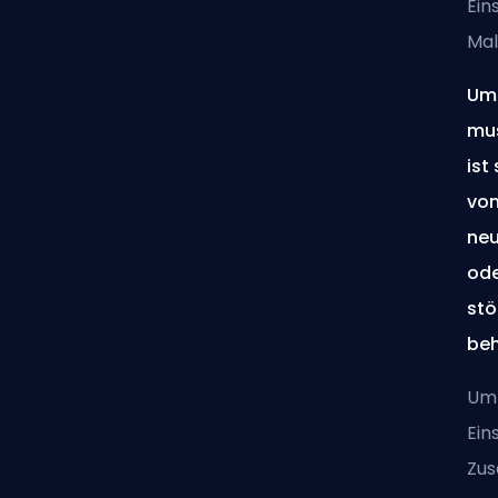
Ein
Mal
Um 
mus
ist
von
neu
ode
stö
be
Um 
Ein
Zu