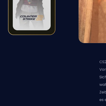
CS2
Vor
Sic
wah
Zei
es 