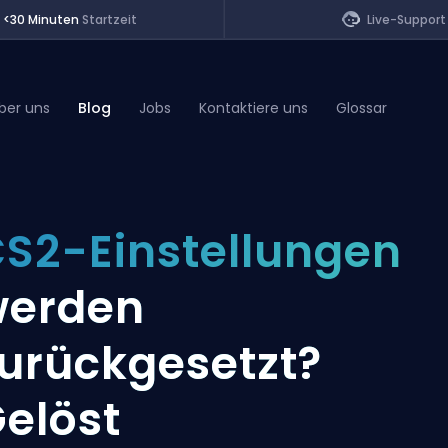
<30 Minuten
Startzeit
Live-Support
ber uns
Blog
Jobs
Kontaktiere uns
Glossar
of Legends
S2-Einstellungen
t
werden
urückgesetzt?
elöst