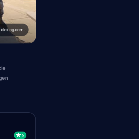
die
ngen