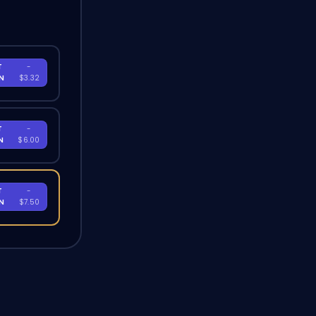
T
-
EN
$3.32
T
-
EN
$6.00
T
-
EN
$7.50