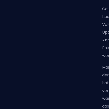
Cou
häu
Val
Upd
Anp
Fru
wer
Man
der
hat
vor
was
das