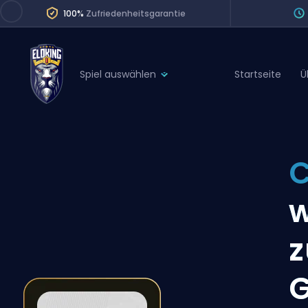
100%
Zufriedenheitsgarantie
Spiel auswählen
Startseite
Ü
League of Legends
League 
Marvel Rivals
SERVICES
Valorant
C
Division Boos
Dota 2
Placements
Counter-Strike
Wins
Overwatch 2
z
Coaching
Rocket League
G
Path of Exile 2
Teammate