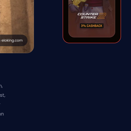
n
,
st,
r
nn