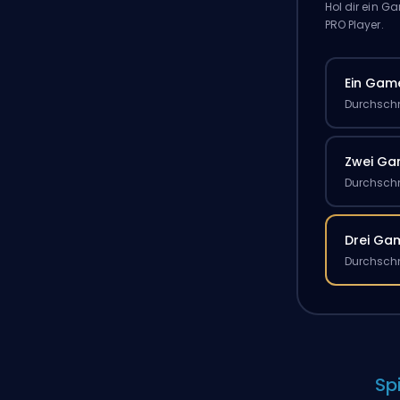
Hol dir ein 
PRO Player.
Ein Gam
Durchschn
Zwei G
Durchschn
Drei Ga
Durchschn
Sp