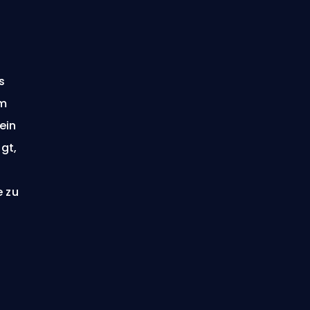
s
em
ein
gt,
e zu