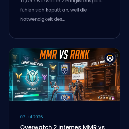
TL;DR: Overwatch 2 Ranglistenspiele
Overwatch 2 repariert
fühlen sich kaputt an, weil die
Notwendigkeit des…
07 Jul 2026
Overwatch 2 internes MMR vs