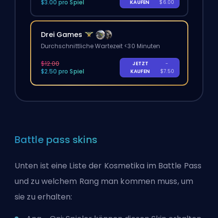
$3.00 pro Spiel
KAUFEN
$6.00
Drei Games
Durchschnittliche Wartezeit <30 Minuten
$12.00
JETZT
-
$2.50 pro Spiel
KAUFEN
$7.50
Battle pass skins
Unten ist eine Liste der Kosmetika im Battle Pass
und zu welchem Rang man kommen muss, um
sie zu erhalten: