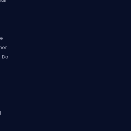
Mit
d
ie
mer
. Da
d