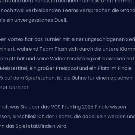
yoffs und dem herausfordernden Fearless Draft Format. 
 noch zwei verbleibenden Teams versprechen die Gran
als ein unvergessliches Duell.
er Vortex hat das Turnier mit einer ungeschlagenen Ser
iniert, während Team Flash sich durch die untere Klam
ämpft hat und seine Widerstandsfähigkeit bewiesen hat
 Meistertitel, ein großer Preispool und ein Platz im Finale
5 auf dem Spiel stehen, ist die Bühne für einen epischen
pf bereitet.
r ist, was Sie über das VCS Frühling 2025 Finale wissen
sen, einschließlich der Teams, die dabei sein werden un
n das Spiel stattfinden wird.