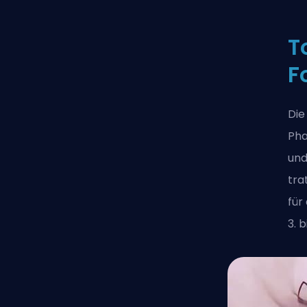
T
F
Die
Pha
und
tra
für
3. 