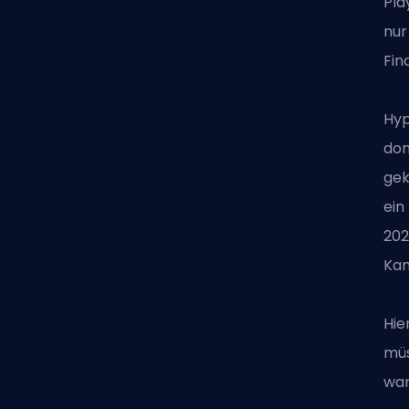
Pla
nur
Fin
Hyp
dom
gek
ein
202
Kam
Hie
müs
wan