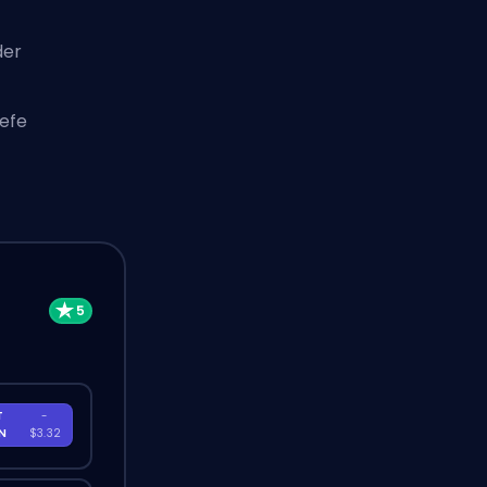
der
iefe
T
-
EN
$3.32