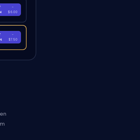
T
-
EN
$6.00
T
-
EN
$7.50
ten
um