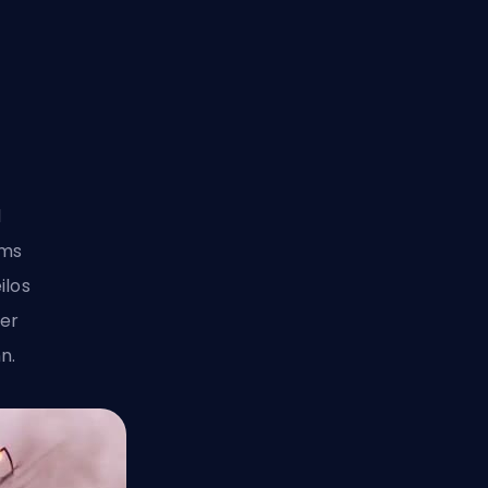
1
ams
ilos
der
n.