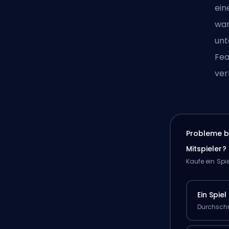
ein
war
unt
Fea
ver
Probleme b
Mitspieler?
Kaufe ein Spi
Ein Spiel
Durchschn