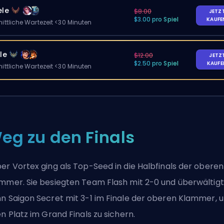
ele
$8.00
JETZ
$3.00 pro Spiel
KAUF
ittliche Wartezeit <30 Minuten
le
$12.00
JETZ
$2.50 pro Spiel
KAUF
ittliche Wartezeit <30 Minuten
eg zu den Finals
er Vortex ging als Top-Seed in die Halbfinals der oberen
mmer. Sie besiegten Team Flash mit 2-0 und überwältig
n Saigon Secret mit 3-1 im Finale der oberen Klammer, 
en Platz im Grand Finals zu sichern.