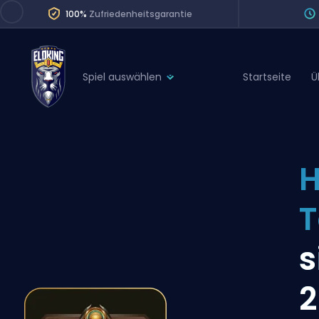
100%
Zufriedenheitsgarantie
Spiel auswählen
Startseite
Ü
League of Legends
League 
Marvel Rivals
SERVICES
Valorant
H
Division Boos
Dota 2
Placements
T
Counter-Strike
Wins
Overwatch 2
s
Coaching
Rocket League
2
Path of Exile 2
Teammate