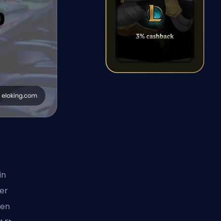
in
er
den