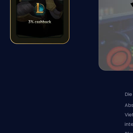
Die
Abs
Vie
int