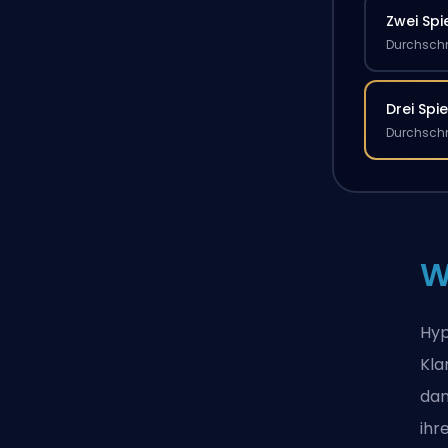
Zwei Spi
Durchschn
Drei Spie
Durchschn
W
Hyp
Kla
dan
ihr