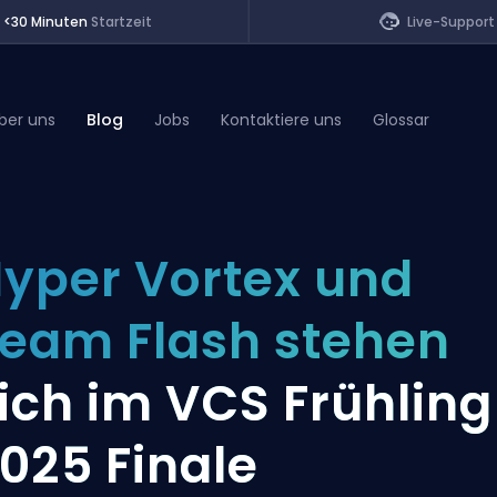
<30 Minuten
Startzeit
Live-Support
ber uns
Blog
Jobs
Kontaktiere uns
Glossar
of Legends
yper Vortex und
t
eam Flash stehen
ich im VCS Frühling
025 Finale