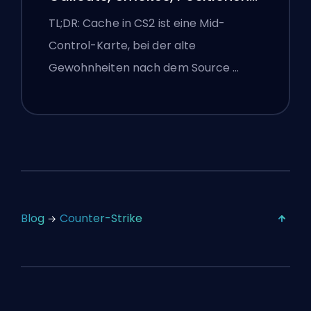
und Premier-Tipps
TL;DR: Cache in CS2 ist eine Mid-
Control-Karte, bei der alte
Gewohnheiten nach dem Source …
Blog
Counter-Strike