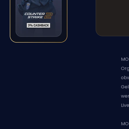
MOU
Org
obw
Gel
wen
Liv
MOU