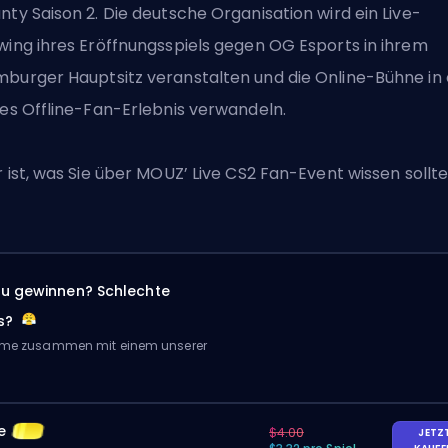
nty Saison 2. Die deutsche Organisation wird ein Live-
wing ihres Eröffnungsspiels gegen OG Esports in ihrem
burger Hauptsitz veranstalten und die Online-Bühne in 
les Offline-Fan-Erlebnis verwandeln.
r ist, was Sie über MOUZ’ Live
CS2
Fan-Event wissen sollte
zu gewinnen? Schlechte
s?
Game zusammen mit einem unserer
e
$4.00
JETZ