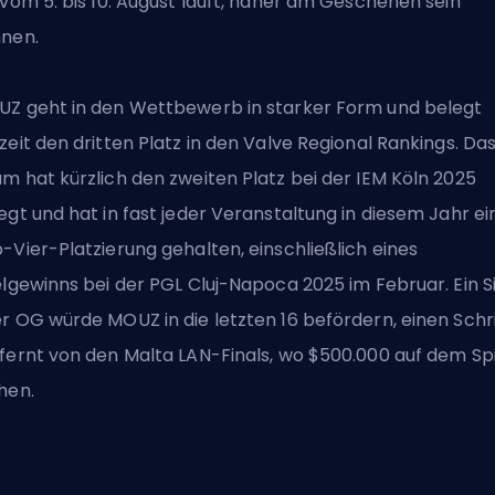
 vom 5. bis 10. August läuft, näher am Geschehen sein
nen.
Z geht in den Wettbewerb in starker Form und belegt
zeit den dritten Platz in den Valve Regional Rankings. Da
m hat kürzlich den zweiten Platz bei der IEM Köln 2025
egt und hat in fast jeder Veranstaltung in diesem Jahr ei
-Vier-Platzierung gehalten, einschließlich eines
elgewinns bei der PGL Cluj-Napoca 2025 im Februar. Ein S
r OG würde MOUZ in die letzten 16 befördern, einen Schri
fernt von den Malta LAN-Finals, wo $500.000 auf dem Spi
hen.