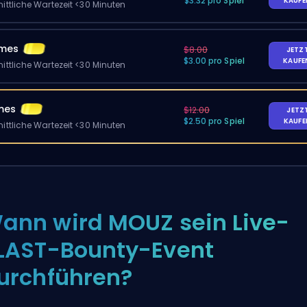
$3.32 pro Spiel
KAUF
ittliche Wartezeit <30 Minuten
ames
$8.00
JETZ
$3.00 pro Spiel
KAUF
ittliche Wartezeit <30 Minuten
mes
$12.00
JETZ
$2.50 pro Spiel
KAUF
ittliche Wartezeit <30 Minuten
ann wird MOUZ sein Live-
LAST-Bounty-Event
urchführen?