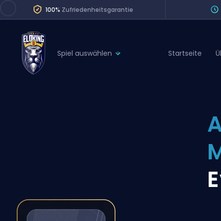
100%
Zufriedenheitsgarantie
Spiel auswählen
Startseite
Ü
League of Legends
League 
Marvel Rivals
SERVICES
Valorant
A
Division Boos
Dota 2
Placements
Counter-Strike
Wins
Overwatch 2
E
Coaching
Rocket League
Path of Exile 2
Teammate