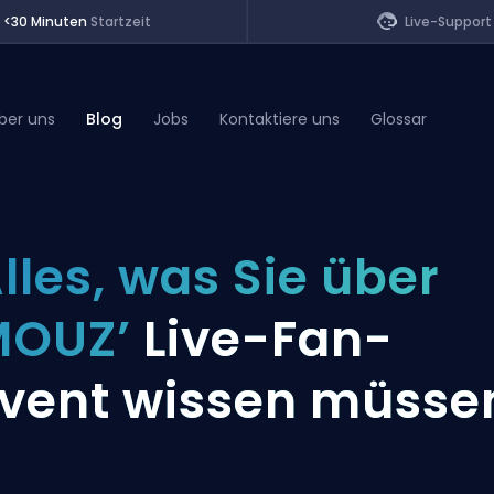
<30 Minuten
Startzeit
Live-Support
ber uns
Blog
Jobs
Kontaktiere uns
Glossar
of Legends
lles, was Sie über
t
MOUZ’
Live-Fan-
vent wissen müsse