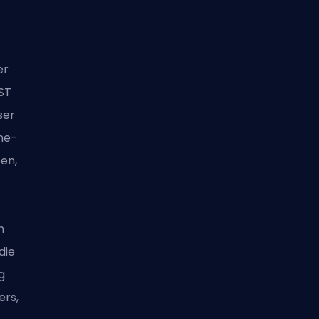
er
ST
ser
ine-
en,
n
die
g
ers,