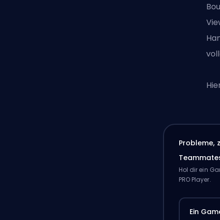
Bou
Vie
Ham
vol
Hie
Probleme, 
Teammate
Hol dir ein 
PRO Player.
Ein Gam