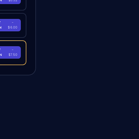
EN
$3.32
T
-
EN
$6.00
T
-
EN
$7.50