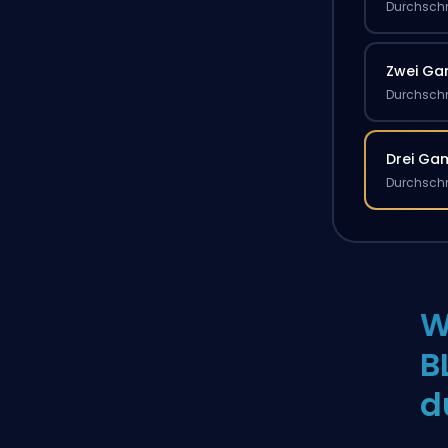
Durchschn
Zwei G
Durchschn
Drei Ga
Durchschn
W
B
d