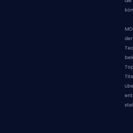
die
kön
MOU
der
Tea
bel
Top
Tit
übe
ent
ste