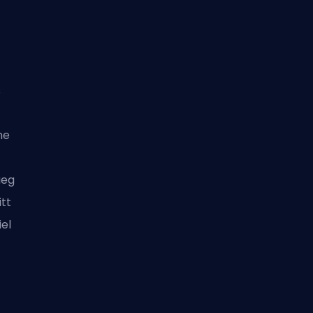
s
ne
ieg
tt
el